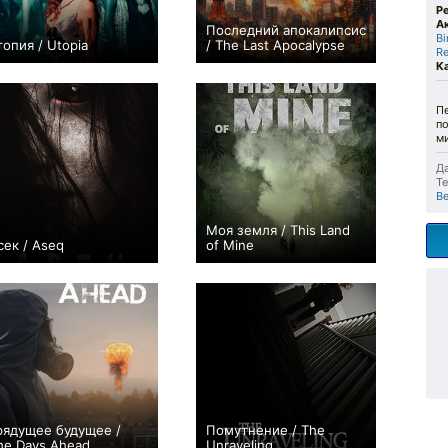
Р
А
Последний апокалипсис
Bi
топия / Utopia
/ The Last Apocalypse
R
+1
−1
К
П
по
м
Да
Те
В
Моя земля / This Land
сек / Aseq
of Mine
−1
0
рядущее будущее /
Помутнение / The
he Days Ahead
Unraveling