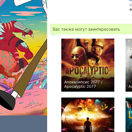
1
Вас также могут заинтересовать
Апокалипсис 2077 /
Apocalyptic 2077
А
−1