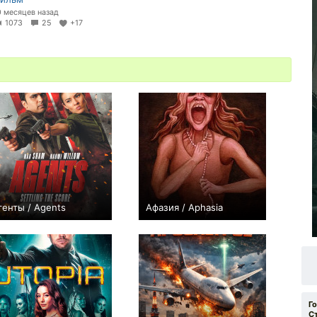
0 месяцев назад
1073
25
+17
генты / Agents
Афазия / Aphasia
0
0
Г
С