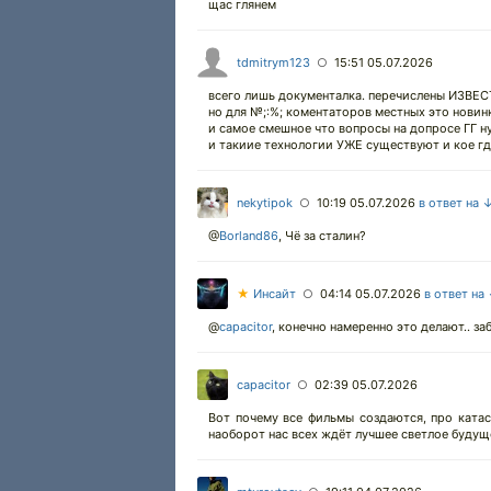
щас глянем
tdmitrym123
15:51 05.07.2026
○
всего лишь документалка. перечислены ИЗВЕС
но для №;:%; коментаторов местных это новинк
и самое смешное что вопросы на допросе ГГ н
и такиие технологии УЖЕ существуют и кое гд
nekytipok
10:19 05.07.2026
в ответ на 
○
@
Borland86
,
Чё за сталин?
★
Инсайт
04:14 05.07.2026
в ответ на
○
@
capacitor
,
конечно намеренно это делают.. за
capacitor
02:39 05.07.2026
○
Вот почему все фильмы создаются, про ката
наоборот нас всех ждёт лучшее светлое будущ