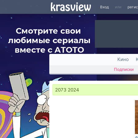
Вход
или
реги
Кино
Подписки
2073 2024
Ф