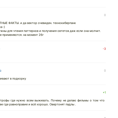
0
ТНЫЕ ФАКТЫ. и да вектор очевиден. технокиберпанк
а :)
ужны для чтения паттернов и получения овтетов даж если она молчит.
е применяются. на момент 26г
↓
-3
 ↓
0
бивают в подкорку
+1
строфы где нужно всем выживать. Почему не делаю фильмы о том что
ее где равноправие и всё хорошо. Овертонят падлы .