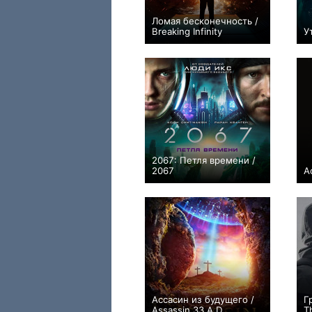
Ломая бесконечность /
Breaking Infinity
У
+1
2067: Петля времени /
2067
А
+27
Ассасин из будущего /
Г
Assassin 33 A.D.
T