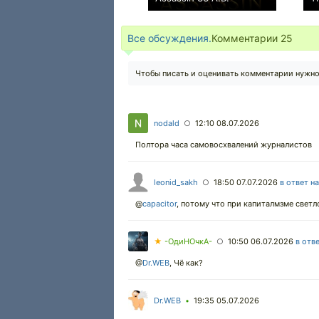
+4
Все обсуждения.
Комментарии
25
Чтобы писать и оценивать комментарии нужн
nodald
12:10 08.07.2026
○
Полтора часа самовосхвалений журналистов
leonid_sakh
18:50 07.07.2026
в ответ н
○
@
capacitor
,
потому что при капиталмзме светло
★
-ОдиНОчкА-
10:50 06.07.2026
в отв
○
@
Dr.WEB
, Чё как?
Dr.WEB
19:35 05.07.2026
•