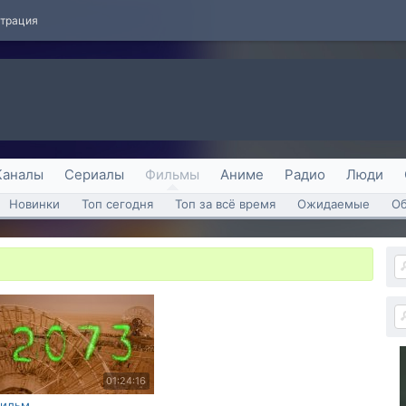
страция
Каналы
Сериалы
Фильмы
Аниме
Радио
Люди
Новинки
Топ сегодня
Топ за всё время
Ожидаемые
О
01:24:16
ильм