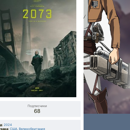
Подписчики
68
од
:
2024
трана
:
США
,
Великобритания