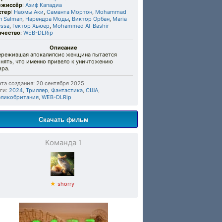
ежиссёр
:
Азиф Кападиа
ктер
:
Наомы Аки
,
Саманта Мортон
,
Mohammad
n Salman
,
Нарендра Моды
,
Виктор Орбан
,
Maria
essa
,
Гектор Хьюер
,
Mohammed Al-Bashir
ачество
:
WEB-DLRip
Описание
ережившая апокалипсис женщина пытается
нять, что именно привело к уничтожению
ира.
та создания: 20 сентября 2025
ги:
2024
,
Триллер
,
Фантастика
,
США
,
еликобритания
,
WEB-DLRip
Скачать фильм
Команда
1
★
shorry