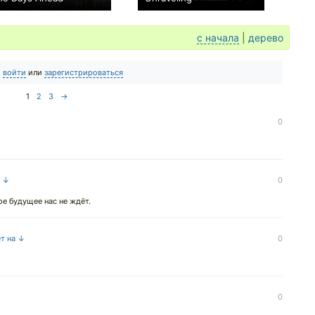
+4
0
с начала
|
дерево
о
войти
или
зарегистрироваться
1
2
3
→
0
а ↓
0
е будущее нас не ждёт.
ет на ↓
0
0