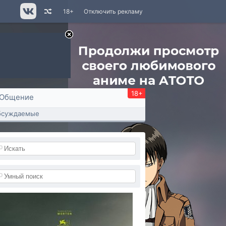
18+
Отключить рекламу
18+
Общение
бсуждаемые