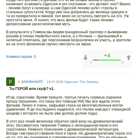
Когда Лестрегоны ( в фильме это 4х метровые воины в броне)
начинают атаковать Одиссея и его спутников - что делают они? Верно
- лениво бегут к галерам, а сам Одиссей лениво шлет стрелы в
стальных супостатов. Когда уже они добрались до жилища Цирцеи и
та их превратила в свиней, сил моих не осталось смотреть на это. Уж
простите меня. Я понял, что весь фильм будет такая лениво-
депрессивная шизотипическая муть.
В результате у Гомера мы видим грандиозный триллер о выживании
разума в тисках первобытного хаоса, а у Нолана — фальшивый и
нелепый спектакль, где персонажам безразлична их участь, а зрителю
из-за этого физически скучно смотреть на экран.
+4
Комментариев: 0
2
6
★
priestwow20
19.07.2026
Одиссея / The Odyssey
Ты ГЕРОЙ или скуф? ч1.
Итак, соратники. Время пришло, третья печать сорвана (заранее
прошу прошения, что пишу без помощи ИИ) Мы все ждали этого
фильма. Лично я очень, закрывая глаза на многочисленные вопли
удивления. Я до последнего надеялся, что Нолан нам даст очередной
шедевр ( которого не было уже долгие долгие годы).
В этот раз гений-визионер обратил свой взор на древнегреческий
эпос, бессмертное творение Гомера о легендарном герои и его
соратниках. Немного пояснения о древнегреческой литературе.
Всегда там присутствовали боги и герои. Но древнегреческие герои это
не то, что мы понимаем в современном понимании. Это не обычные