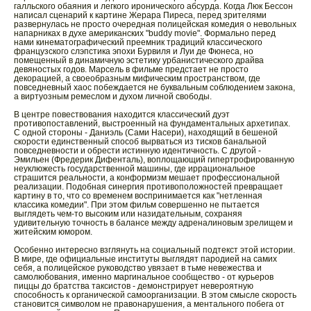
галльского обаяния и легкого иронического абсурда. Когда Люк Бессон
написал сценарий к картине Жерара Пиреса, перед зрителями
развернулась не просто очередная полицейская комедия о невольных
напарниках в духе американских "buddy movie". Формально перед
нами кинематографический преемник традиций классического
французского слэпстика эпохи Бурвиля и Луи де Фюнеса, но
помещенный в динамичную эстетику урбанистического драйва
девяностых годов. Марсель в фильме предстает не просто
декорацией, а своеобразным мифическим пространством, где
повседневный хаос побеждается не буквальным соблюдением закона,
а виртуозным ремеслом и духом личной свободы.
В центре повествования находится классический дуэт
противопоставлений, выстроенный на фундаментальных архетипах.
С одной стороны - Даниэль (Сами Насери), находящий в бешеной
скорости единственный способ вырваться из тисков банальной
повседневности и обрести истинную идентичность. С другой -
Эмильен (Фредерик Дифенталь), воплощающий гипертрофированную
неуклюжесть государственной машины, где иррациональное
страшится реальности, а конформизм мешает профессиональной
реализации. Подобная синергия противоположностей превращает
картину в то, что со временем воспринимается как "нетленная
классика комедии". При этом фильм совершенно не пытается
выглядеть чем-то высоким или назидательным, сохраняя
удивительную точность в балансе между адреналиновым зрелищем и
житейским юмором.
Особенно интересно взглянуть на социальный подтекст этой истории.
В мире, где официальные институты выглядят пародией на самих
себя, а полицейское руководство увязает в тьме невежества и
самолюбования, именно маргинальное сообщество - от курьеров
пиццы до братства таксистов - демонстрирует невероятную
способность к органической самоорганизации. В этом смысле скорость
становится символом не правонарушения, а ментального побега от