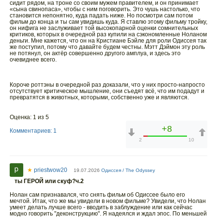
сидит рядом, на троне со своим мужем правителем, и он принимает
«сына свинопаса», чтобы с ним поговорить. Это чушь настолько, что
становится непонятно, куда падать ниже. Но посмотри сам потом
фильм до конца и ты сам увидишь куда. Я ставлю этому фильму тройку,
он нифига не заслуживает той высокопарной оценки сомнительных
критиков, которых в очередной раз купили на сэкономленные Ноланом
деньги. Мне кажется, что он на Кристиане Бэйле для роли Одиссея так
же поступил, потому что давайте будем честны. Мэтт Дэймон эту роль
не потянул, он актёр совершенно другого амплуа, и здесь это
очевиднее всего.
Короче роттэны в очередной раз доказали, что у них просто-напросто
отсутствует критическое мышление, они съедят всё, что им подадут и
превратятся в животных, которыми, собственно уже и являются.
Оценка: 1 из 5
+8
Комментариев: 1
2
10
★
priestwow20
19.07.2026
Одиссея / The Odyssey
ты ГЕРОЙ или скуф?ч.2
Нолан сам признавался, что снять фильм об Одиссее было его
мечтой. Итак, что же мы увидели в новом фильме? Увидели, что Нолан
умеет делать лучше всего - вводить в заблуждение или как сейчас
модно говорить "деконструкцию". Я надеялся и ждал эпос. По меньшей