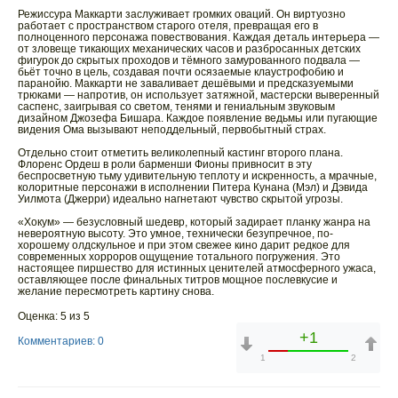
Режиссура Маккарти заслуживает громких оваций. Он виртуозно
работает с пространством старого отеля, превращая его в
полноценного персонажа повествования. Каждая деталь интерьера —
от зловеще тикающих механических часов и разбросанных детских
фигурок до скрытых проходов и тёмного замурованного подвала —
бьёт точно в цель, создавая почти осязаемые клаустрофобию и
паранойю. Маккарти не заваливает дешёвыми и предсказуемыми
трюками — напротив, он использует затяжной, мастерски выверенный
саспенс, заигрывая со светом, тенями и гениальным звуковым
дизайном Джозефа Бишара. Каждое появление ведьмы или пугающие
видения Ома вызывают неподдельный, первобытный страх.
Отдельно стоит отметить великолепный кастинг второго плана.
Флоренс Ордеш в роли барменши Фионы привносит в эту
беспросветную тьму удивительную теплоту и искренность, а мрачные,
колоритные персонажи в исполнении Питера Кунана (Мэл) и Дэвида
Уилмота (Джерри) идеально нагнетают чувство скрытой угрозы.
«Хокум» — безусловный шедевр, который задирает планку жанра на
невероятную высоту. Это умное, технически безупречное, по-
хорошему олдскульное и при этом свежее кино дарит редкое для
современных хорроров ощущение тотального погружения. Это
настоящее пиршество для истинных ценителей атмосферного ужаса,
оставляющее после финальных титров мощное послевкусие и
желание пересмотреть картину снова.
Оценка: 5 из 5
+1
Комментариев: 0
1
2