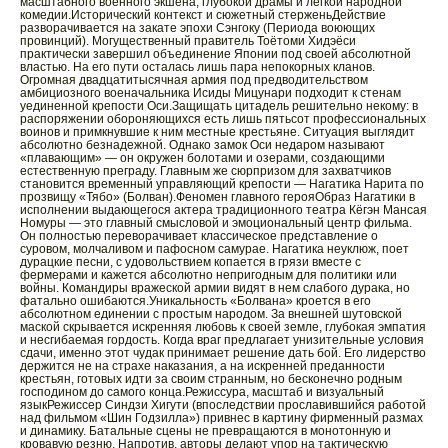
масштабного военного экшена, глубокой драмы и легкой народной
комедии.Исторический контекст и сюжетный стерженьДействие
разворачивается на закате эпохи Сэнгоку (Периода воюющих
провинций). Могущественный правитель Тоётоми Хидэёси
практически завершил объединение Японии под своей абсолютной
властью. На его пути осталась лишь пара непокорных кланов.
Огромная двадцатитысячная армия под предводительством
амбициозного военачальника Исиды Мицунари подходит к стенам
уединенной крепости Оси.Защищать цитадель решительно некому: в
распоряжении обороняющихся есть лишь пятьсот профессиональных
воинов и примкнувшие к ним местные крестьяне. Ситуация выглядит
абсолютно безнадежной. Однако замок Оси недаром называют
«плавающим» — он окружен болотами и озерами, создающими
естественную преграду. Главным же сюрпризом для захватчиков
становится временный управляющий крепости — Нагатика Нарита по
прозвищу «Тябо» (Болван).Феномен главного герояОбраз Нагатики в
исполнении выдающегося актера традиционного театра Кёгэн Мансая
Номуры — это главный смысловой и эмоциональный центр фильма.
Он полностью переворачивает классическое представление о
суровом, молчаливом и пафосном самурае. Нагатика неуклюж, поет
дурацкие песни, с удовольствием копается в грязи вместе с
фермерами и кажется абсолютно непригодным для политики или
войны. Командиры вражеской армии видят в нем слабого дурака, но
фатально ошибаются.Уникальность «Болвана» кроется в его
абсолютном единении с простым народом. За внешней шутовской
маской скрывается искренняя любовь к своей земле, глубокая эмпатия
и несгибаемая гордость. Когда враг предлагает унизительные условия
сдачи, именно этот чудак принимает решение дать бой. Его лидерство
держится не на страхе наказания, а на искренней преданности
крестьян, готовых идти за своим странным, но бесконечно родным
господином до самого конца.Режиссура, масштаб и визуальный
языкРежиссер Синдзи Хигути (впоследствии прославившийся работой
над фильмом «Шин Годзилла») привнес в картину фирменный размах
и динамику. Батальные сцены не превращаются в монотонную и
кровавую резню. Напротив, авторы делают упор на тактическую