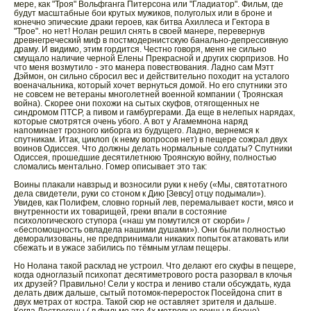
мере, как "Троя" Вольфганга Питерсона или "Гладиатор". Фильм, где
будут масштабные бои крутых мужиков, полуголых или в броне и
конечно эпические драки героев, как битва Ахиллеса и Гектора в
"Трое". но нет! Нолан решил снять в своей манере, перевернув
древнегреческий миф в постмодернистскую банально-депрессивную
драму. И видимо, этим гордится. Честно говоря, меня не сильно
смущало наличие черной Елены Прекрасной и других сюрпризов. Но
что меня возмутило - это манера повествования. Ладно сам Мэтт
Дэймон, он сильно сбросил вес и действительно походит на усталого
военачальника, который хочет вернуться домой. Но его спутники это
не совсем не ветераны многолетней военной компании ( Троянская
война). Скорее они похожи на сытых скуфов, отягощенных не
синдромом ПТСР, а пивом и гамбургерами. Да еще в нелепых нарядах,
которые смотрятся очень убого. А вот у Агамемнона наряд
напоминает грозного киборга из будущего. Ладно, вернемся к
спутникам. Итак, циклоп (к нему вопросов нет) в пещере сожрал двух
воинов Одиссея. Что должны делать нормальные солдаты? Спутники
Одиссея, прошедшие десятилетнюю Троянскую войну, полностью
сломались ментально. Гомер описывает это так:
Воины плакали навзрыд и возносили руки к небу («Мы, святотатного
дела свидетели, руки со стоном к Дию [Зевсу] отцу подымали»).
Увидев, как Полифем, словно горный лев, перемалывает кости, мясо и
внутренности их товарищей, греки впали в состояние
психологического ступора («наш ум помутился от скорби» /
«беспомощность овладела нашими душами»). Они были полностью
деморализованы, не предпринимали никаких попыток атаковать или
сбежать и в ужасе забились по тёмным углам пещеры.
Но Нолана такой расклад не устроил. Что делают его скуфы в пещере,
когда одноглазый психопат десятиметрового роста разорвал в клочья
их друзей? Правильно! Сели у костра и лениво стали обсуждать, куда
делать движ дальше, сытый потомок-переросток Посейдона спит в
двух метрах от костра. Такой сюр не оставляет зрителя и дальше.