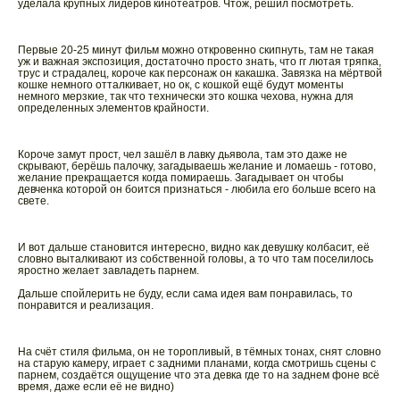
уделала крупных лидеров кинотеатров. Чтож, решил посмотреть.
Первые 20-25 минут фильм можно откровенно скипнуть, там не такая
уж и важная экспозиция, достаточно просто знать, что гг лютая тряпка,
трус и страдалец, короче как персонаж он какашка. Завязка на мёртвой
кошке немного отталкивает, но ок, с кошкой ещё будут моменты
немного мерзкие, так что технически это кошка чехова, нужна для
определенных элементов крайности.
Короче замут прост, чел зашёл в лавку дьявола, там это даже не
скрывают, берёшь палочку, загадываешь желание и ломаешь - готово,
желание прекращается когда помираешь. Загадывает он чтобы
девченка которой он боится признаться - любила его больше всего на
свете.
И вот дальше становится интересно, видно как девушку колбасит, её
словно выталкивают из собственной головы, а то что там поселилось
яростно желает завладеть парнем.
Дальше спойлерить не буду, если сама идея вам понравилась, то
понравится и реализация.
На счёт стиля фильма, он не торопливый, в тёмных тонах, снят словно
на старую камеру, играет с задними планами, когда смотришь сцены с
парнем, создаётся ощущение что эта девка где то на заднем фоне всё
время, даже если её не видно)