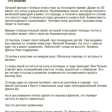
Это шедевр!
Лучший фильм о боевых искусствах за последнее время. Драки по 30
минут это огонь и взрыв мозга. Неубиваемые герои, которым получить
железной кувалдой в живот это ерунда, а получить кувалдой по голове
это просто надо отлежаться пару деньков и снова в бой. Комиксовость
происходящего зашкаливает. Человек легко догоняет грузовик когда
бежит в тапочках.
Введен отрицательный герой, который откусывает пальцы тестю и
случайно может убить свою же беременную жену.
10 баллов. Сюжет простейший, про похищение детей. Уже недавно
был фильм со схожим сюжетом с Миллой Йовович. Но этот с ним не
идет ни в какое сравнение. Лайонсгейт снова на высоте. Уровень
Джона Уика поддержан.
Отсылки к классике на каждом шагу. Обозначу парочку, от которых я
визжал.
1) когда герой остается на ночь в полиции, и туда приходит Яян Рухьян
и мочит весь полицейский участок, чтобы сразиться с главгером. Это
же четкая отсылка к развязке знаменитого независимого мульта
Киллер Бин.
2) когда один из героев погибает, как и их разговор в тюрьме - это
явная пасхалка к Круто Сваренным, еще один легендарнейший боевик
Джона Ву.
Ну и рассеивание пепла одного из героев в финале, это прямая
цитата из Круто сваренных.
Так что респект режиссеру.
Что касается раздвигания границ жанра. То Драка в финале 2х2, с