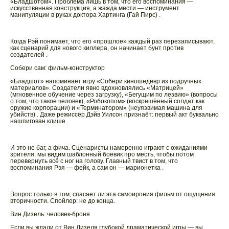
«Бладшотом». Проблема лишь в том, что его воспоминания —
искусственная конструкция, а жажда мести — инструмент
манипуляции в руках доктора Хартинга (Гай Пирс) .
Когда Рэй понимает, что его «прошлое» каждый раз перезаписывают,
как сценарий для нового киллера, он начинает бунт против
создателей .
Собери сам: фильм-конструктор
«Бладшот» напоминает игру «Собери киношедевр из подручных
материалов». Создатели явно вдохновлялись «Матрицей»
(мгновенное обучение через загрузку), «Бегущим по лезвию» (вопросы
о том, что такое человек), «Робокопом» (воскрешённый солдат как
оружие корпорации) и «Терминатором» (неуязвимая машина для
убийств) . Даже режиссёр Дэйв Уилсон признаёт: первый акт буквально
нашпигован клише .
И это не баг, а фича. Сценаристы намеренно играют с ожиданиями
зрителя: мы видим шаблонный боевик про месть, чтобы потом
перевернуть всё с ног на голову. Главный твист в том, что
воспоминания Рэя — фейк, а сам он — марионетка .
Вопрос только в том, спасает ли эта самоирония фильм от ощущения
вторичности. Спойлер: не до конца.
Вин Дизель: человек-броня
Если вы ждали от Вин Дизеля глубокой драматической игры — вы