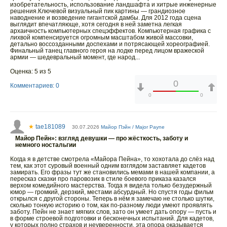
изобретательность, использование ландшафта и хитрые инженерные
решения.Ключевой визуальный пик картины — грандиозное
наводнение и возведение гигантской дамбы. Для 2012 года сцена
выглядит впечатляюще, хотя сегодня в ней заметна легкая
архаичность компьютерных спецэффектов. Компьютерная графика с
лихвой компенсируется огромным масштабом живой массовки,
детально воссозданными доспехами и потрясающей хореографией.
Финальный танец главного героя на лодке перед лицом вражеской
армии — шедевральный момент, где народ...
Оценка: 5 из 5
0
Комментариев: 0
0
0
★
tae181089
30.07.2026
Майор Пэйн / Major Payne
Майор Пейн»: взгляд девушки — про жёсткость, заботу и
немного ностальгии
Когда я в детстве смотрела «Майора Пейна», то хохотала до слёз над
тем, как этот суровый военный одним взглядом заставляет кадетов
замирать. Его фразы тут же становились мемами в нашей компании, а
пересказ сказки про паровозик в стиле боевого приказа казался
верхом комедийного мастерства. Тогда я видела только безудержный
юмор — громкий, дерзкий, местами абсурдный. Но спустя годы фильм
открылся с другой стороны. Теперь в нём я замечаю не столько шутки,
сколько тонкую историю о том, как по‑разному люди умеют проявлять
заботу. Пейн не знает мягких слов, зато он умеет дать опору — пусть и
в форме строевой подготовки и бесконечных испытаний. Для кадетов,
у которых полно страхов и неуверенности, эта опора оказывается