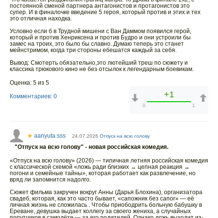
постоянной сменой партнера антагонистов и протагонистов это
супер. И в финалочке введение 5 героя, который против и этих и тех
это отличная находка.
Условно если б в Трудной мишени с Ван Даммом появился герой,
который и против Хенриксена и против Будро и они устроили бы
замес на троих, это было бы славно. Думаю теперь это станет
мейнстримом, когда три стороны ебешатся каждый за себя.
Вывод: Смотерть обязательно,это лютейший треш по сюжету и
классика трюкового кино не без отсылок к легендарным боевикам.
Оценка: 5 из 5
+1
Комментариев: 0
0
1
★
aanyuta.sss
24.07.2026
Отпуск на всю голову
"Отпуск на всю голову" - новая российская комедия.
«Отпуск на всю голову» (2026) — типичная летняя российская комедия
с классической схемой «ложь ради близких → цепная реакция →
погони и семейные тайны», которая работает как развлечение, но
вряд ли запомнится надолго.
Сюжет фильма закручен вокруг Анны (Дарья Блохина), организатора
свадеб, которая, как это часто бывает, «сапожник без сапог» — её
личная жизнь не сложилась . Чтобы приободрить больную бабушку в
Ереване, девушка выдает коллегу за своего жениха, а случайных
попутчиков в самолёте — за его родителей. Однако ложь выходит из-