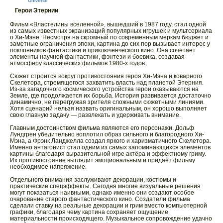
Universe
Герои Этернии
Фильм «Властелины вселенной», вышедший в 1987 году, стал одной
из самых известных экранизаций популярных игрушек и мультсериала
о Хи-Мэне. Несмотря на скромный по современным меркам бюджет и
заметные ограничения эпохи, картина до сих пор вызывает интерес у
поклонников фантастики и приключенческого кино. Она сочетает
элементы научной фантастики, фэнтези и боевика, создавая
атмосферу классических фильмов 1980-х годов.
Сюжет строится вокруг противостояния героя Хи-Мэна и коварного
Скелетора, стремящегося захватить власть над планетой Этерния.
Из-за загадочного космического устройства герои оказываются на
Земле, где продолжается их борьба. История развивается достаточно
динамично, не перегружая зрителя сложными сюжетными линиями.
Хотя сценарий нельзя назвать оригинальным, он хорошо выполняет
свою главную задачу — развлекать и удерживать внимание.
Главным достоинством фильма являются его персонажи. Дольф
Лундгрен убедительно воплотил образ сильного и благородного Хи-
Мэна, а Фрэнк Ланджелла создал яркого и харизматичного Скелетора.
Именно антагонист стал одним из самых запоминающихся элементов
картины благодаря выразительной игре актёра и эффектному гриму.
Их противостояние выглядит эмоциональным и придаёт фильму
необходимое напряжение.
Отдельного внимания заслуживают декорации, костюмы и
практические спецэффекты. Сегодня многие визуальные решения
могут показаться наивными, однако именно они создают особое
очарование старого фантастического кино. Создатели фильма
сделали ставку на реальные декорации и грим вместо компьютерной
графики, благодаря чему картина сохраняет ощущение
материальности происходящего. Музыкальное сопровождение удачно