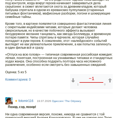
под контроля, когда вокруг героев начинают завариваться дела
серьёзнее: в сюжет вплетаются охота за древним кладом, который
бабушка спрятала в одном из ереванских пулпулаков (старинных
питьевых фонтанчиков), мафиозные разборки, погони и шокирующие
семейные тайны.
Кроме того, в картине появляется совершенно фантастическая линия
с секретными индийскими чипами, которые делают человека
сверхсильным, но в качестве побочного эффекта вызывают
безудержное желание танцевать, как звезда Болливуда, и временную
потерю памяти. Чипы спрятаны в чурчхеле, которая случайно
попадает в руки героев. К сожалению, этот «калейдоскоп» событий
выглядит не как увлекательное приключение, а как попытка запихнуть
в один фильм всё и сразу.
«Отпуск на всю голову» — типичная современная российская комедия:
лёгкая, понятная, построенная на узнаваемых типажах и стандартных
ходах жанра. Она способна подарить полтора часа несложного
развлечения, особенно если смотреть без завышенных ожиданий.
Оценка: 5 из 5
−1
Комментариев: 0
1
0
★
fotomir116
19.07.2026
Одиссея / The Odyssey
Позор, сэр, позор!
Ни одна современная версия, похоже, никогда не сравнится с той
прекрасной версией Андрея Кончаловского. Я уже не говорю про Трою