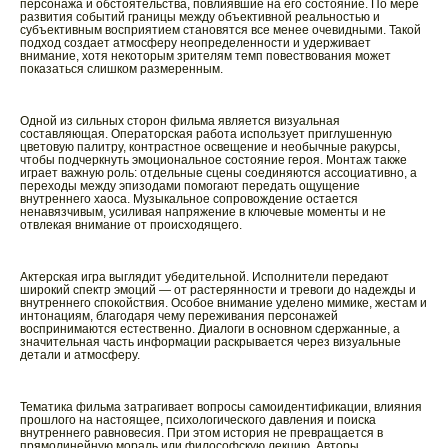
персонажа и обстоятельства, повлиявшие на его состояние. По мере
развития событий границы между объективной реальностью и
субъективным восприятием становятся все менее очевидными. Такой
подход создает атмосферу неопределенности и удерживает
внимание, хотя некоторым зрителям темп повествования может
показаться слишком размеренным.
Одной из сильных сторон фильма является визуальная
составляющая. Операторская работа использует приглушенную
цветовую палитру, контрастное освещение и необычные ракурсы,
чтобы подчеркнуть эмоциональное состояние героя. Монтаж также
играет важную роль: отдельные сцены соединяются ассоциативно, а
переходы между эпизодами помогают передать ощущение
внутреннего хаоса. Музыкальное сопровождение остается
ненавязчивым, усиливая напряжение в ключевые моменты и не
отвлекая внимание от происходящего.
Актерская игра выглядит убедительной. Исполнители передают
широкий спектр эмоций — от растерянности и тревоги до надежды и
внутреннего спокойствия. Особое внимание уделено мимике, жестам и
интонациям, благодаря чему переживания персонажей
воспринимаются естественно. Диалоги в основном сдержанные, а
значительная часть информации раскрывается через визуальные
детали и атмосферу.
Тематика фильма затрагивает вопросы самоидентификации, влияния
прошлого на настоящее, психологического давления и поиска
внутреннего равновесия. При этом история не превращается в
прямолинейную мораль или философскую лекцию. Авторы