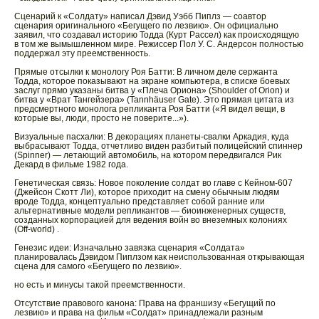
Сценарий к «Солдату» написал Дэвид Уэбб Пиплз — соавтор
сценария оригинального «Бегущего по лезвию». Он официально
заявил, что создавал историю Тодда (Курт Рассел) как происходящую
в том же вымышленном мире. Режиссер Пол У. С. Андерсон полностью
поддержал эту преемственность.
Прямые отсылки к монологу Роя Батти: В личном деле сержанта
Тодда, которое показывают на экране компьютера, в списке боевых
заслуг прямо указаны битва у «Плеча Ориона» (Shoulder of Orion) и
битва у «Врат Тангейзера» (Tannhäuser Gate). Это прямая цитата из
предсмертного монолога репликанта Роя Батти («Я видел вещи, в
которые вы, люди, просто не поверите...»).
Визуальные пасхалки: В декорациях планеты-свалки Аркадия, куда
выбрасывают Тодда, отчетливо виден разбитый полицейский спиннер
(Spinner) — летающий автомобиль, на котором передвигался Рик
Декард в фильме 1982 года.
Генетическая связь: Новое поколение солдат во главе с Кейном-607
(Джейсон Скотт Ли), которое приходит на смену обычным людям
вроде Тодда, концептуально представляет собой ранние или
альтернативные модели репликантов — биоинженерных существ,
созданных корпорацией для ведения войн во внеземных колониях
(Off-world) .
Генезис идеи: Изначально завязка сценария «Солдата»
планировалась Дэвидом Пиплзом как неиспользованная открывающая
сцена для самого «Бегущего по лезвию».
но есть и минусы такой преемственности.
Отсутствие правового канона: Права на франшизу «Бегущий по
лезвию» и права на фильм «Солдат» принадлежали разным