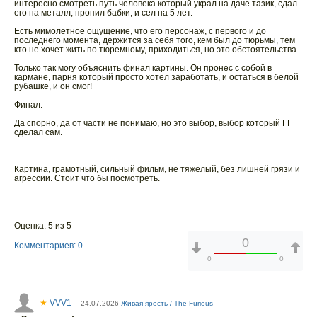
интересно смотреть путь человека который украл на даче тазик, сдал
его на металл, пропил бабки, и сел на 5 лет.
Есть мимолетное ощущение, что его персонаж, с первого и до
последнего момента, держится за себя того, кем был до тюрьмы, тем
кто не хочет жить по тюремному, приходиться, но это обстоятельства.
Только так могу объяснить финал картины. Он пронес с собой в
кармане, парня который просто хотел заработать, и остаться в белой
рубашке, и он смог!
Финал.
Да спорно, да от части не понимаю, но это выбор, выбор который ГГ
сделал сам.
Картина, грамотный, сильный фильм, не тяжелый, без лишней грязи и
агрессии. Стоит что бы посмотреть.
Оценка: 5 из 5
0
Комментариев: 0
0
0
★
VVV1
24.07.2026
Живая ярость / The Furious