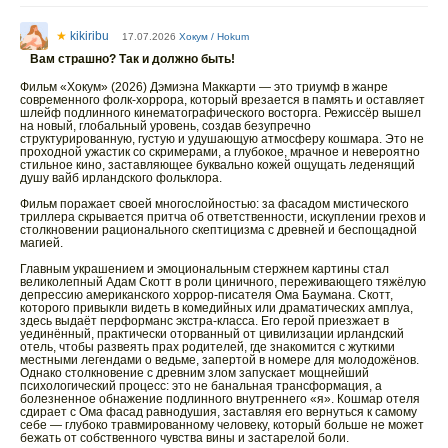
★
kikiribu
17.07.2026
Хокум / Hokum
Вам страшно? Так и должно быть!
Фильм «Хокум» (2026) Дэмиэна Маккарти — это триумф в жанре
современного фолк-хоррора, который врезается в память и оставляет
шлейф подлинного кинематографического восторга. Режиссёр вышел
на новый, глобальный уровень, создав безупречно
структурированную, густую и удушающую атмосферу кошмара. Это не
проходной ужастик со скримерами, а глубокое, мрачное и невероятно
стильное кино, заставляющее буквально кожей ощущать леденящий
душу вайб ирландского фольклора.
Фильм поражает своей многослойностью: за фасадом мистического
триллера скрывается притча об ответственности, искуплении грехов и
столкновении рационального скептицизма с древней и беспощадной
магией.
Главным украшением и эмоциональным стержнем картины стал
великолепный Адам Скотт в роли циничного, переживающего тяжёлую
депрессию американского хоррор-писателя Ома Баумана. Скотт,
которого привыкли видеть в комедийных или драматических амплуа,
здесь выдаёт перформанс экстра-класса. Его герой приезжает в
уединённый, практически оторванный от цивилизации ирландский
отель, чтобы развеять прах родителей, где знакомится с жуткими
местными легендами о ведьме, запертой в номере для молодожёнов.
Однако столкновение с древним злом запускает мощнейший
психологический процесс: это не банальная трансформация, а
болезненное обнажение подлинного внутреннего «я». Кошмар отеля
сдирает с Ома фасад равнодушия, заставляя его вернуться к самому
себе — глубоко травмированному человеку, который больше не может
бежать от собственного чувства вины и застарелой боли.