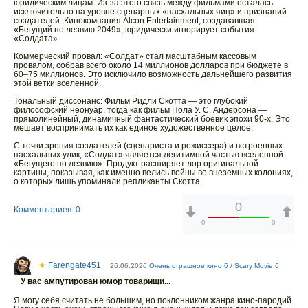
юридическим лицам. Из-за этого связь между фильмами осталась
исключительно на уровне сценарных «пасхальных яиц» и признаний
создателей. Кинокомпания Alcon Entertainment, создававшая
«Бегущий по лезвию 2049», юридически игнорирует события
«Солдата».
Коммерческий провал: «Солдат» стал масштабным кассовым
провалом, собрав всего около 14 миллионов долларов при бюджете в
60–75 миллионов. Это исключило возможность дальнейшего развития
этой ветки вселенной.
Тональный диссонанс: Фильм Ридли Скотта — это глубокий
философский неонуар, тогда как фильм Пола У. С. Андерсона —
прямолинейный, динамичный фантастический боевик эпохи 90-х. Это
мешает воспринимать их как единое художественное целое.
С точки зрения создателей (сценариста и режиссера) и встроенных
пасхальных улик, «Солдат» является легитимной частью вселенной
«Бегущего по лезвию». Продукт расширяет лор оригинальной
картины, показывая, как именно велись войны во внеземных колониях,
о которых лишь упоминали репликанты Скотта.
0
Комментариев: 0
0
0
★
Farengate451
26.06.2026
Очень страшное кино 6 / Scary Movie 6
У вас ампутирован юмор товарищи...
Я могу себя считать не большим, но поклонником жанра кино-пародий.