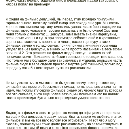
Новую часть очень страшного кино я очень ждал и даже так совпало
как раз попал на премьеру.
Я ходил на фильм с девушкой, мы перед этим изрядно пригубили
горячительного, поэтому любой юмор нам заходил на ура. Мы очень
хорошо восприняли картину, смеялись, узнавали актёров, пародии на
фильмы, люто угарали от уровня расизма, это было супер! Смутили
меня только 2 момента: 1. Цензура, замазывать значки марихуаны,
резиновые члены и т.д. а при просмотре сейчас я ещё и вырезанные
сцены стал замечать, короче это жесть, нахрен цензуру в таких
фильмах, лично я только сейчас понял прикол с кунилингусом когда
увидел всё без цензуры, а в кино была просто мазанная на весь экран
вагина. И 2. Это реакция на фильм людей вокруг... я конечно всё
понимаю, может большинство были трезвые, но господи, мне казалось
что только мы в большом зале так смеялись и угарали. Большую часть
фильма люди в зале сидели просто с мертвецкой тишиной, только под
середину хотя бы некоторые шутки их раскачивали.
Не могу сказать что мы какое то быдло которому палец покажи под
синькой и мы просто обоссымся от смеха, но мы реально знали на что
идём, мы любим эту серию фильмов, знаем эту чёрную братву которая
всё это снимает, а что ещё более важно, мы понимаем что на наших
глазах происходит буквально возрождение умирающего жанра.
Ладно, вот фильм вышел в цифре, за месяц до официального релиза,
да ещё и без цензуры, я сразу позвал брата, такого же любителя этих
фильмов, и мы на трезвую голову всё отсмотрели. И вот что я могу
сказать, поначалу мы тоже долго раскачивались, но затем втянулись и
появился тот самый ржач и хохот (вот последняя фраза прозвучала