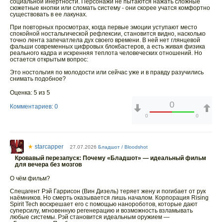
социальной инертности. Персонажи не пытаются нажать сложные
сюжетные кнопки или сломать систему - они скорее учатся комфортно
существовать в ее лакунах.
При повторных просмотрах, когда первые эмоции уступают место
спокойной ностальгической рефлексии, становится видно, насколько
точно лента запечатлела дух своего времени. В ней нет глянцевой
фальши современных цифровых блокбастеров, а есть живая физика
реального кадра и искренняя теплота человеческих отношений. Но
остается открытым вопрос:
Это ностольгия по молодости или сейчас уже и в правду разучились
снимать подобное?
Оценка: 5 из 5
0
Комментариев: 0
0
0
★
starcapper
27.07.2026
Бладшот / Bloodshot
Кровавый перезапуск: Почему «Бладшот» — идеальный фильм
для вечера без мозгов
О чём фильм?
Спецагент Рэй Гаррисон (Вин Дизель) теряет жену и погибает от рук
наёмников. Но смерть оказывается лишь началом. Корпорация Rising
Spirit Tech воскрешает его с помощью нанороботов, которые дают
суперсилу, мгновенную регенерацию и возможность взламывать
любые системы. Рэй становится идеальным оружием —