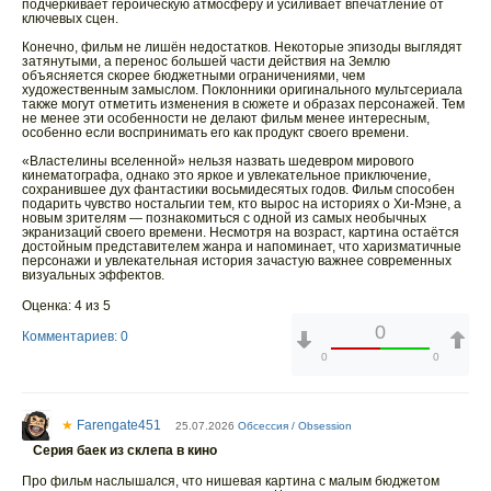
подчёркивает героическую атмосферу и усиливает впечатление от
ключевых сцен.
Конечно, фильм не лишён недостатков. Некоторые эпизоды выглядят
затянутыми, а перенос большей части действия на Землю
объясняется скорее бюджетными ограничениями, чем
художественным замыслом. Поклонники оригинального мультсериала
также могут отметить изменения в сюжете и образах персонажей. Тем
не менее эти особенности не делают фильм менее интересным,
особенно если воспринимать его как продукт своего времени.
«Властелины вселенной» нельзя назвать шедевром мирового
кинематографа, однако это яркое и увлекательное приключение,
сохранившее дух фантастики восьмидесятых годов. Фильм способен
подарить чувство ностальгии тем, кто вырос на историях о Хи-Мэне, а
новым зрителям — познакомиться с одной из самых необычных
экранизаций своего времени. Несмотря на возраст, картина остаётся
достойным представителем жанра и напоминает, что харизматичные
персонажи и увлекательная история зачастую важнее современных
визуальных эффектов.
Оценка: 4 из 5
0
Комментариев: 0
0
0
★
Farengate451
25.07.2026
Обсессия / Obsession
Серия баек из склепа в кино
Про фильм наслышался, что нишевая картина с малым бюджетом