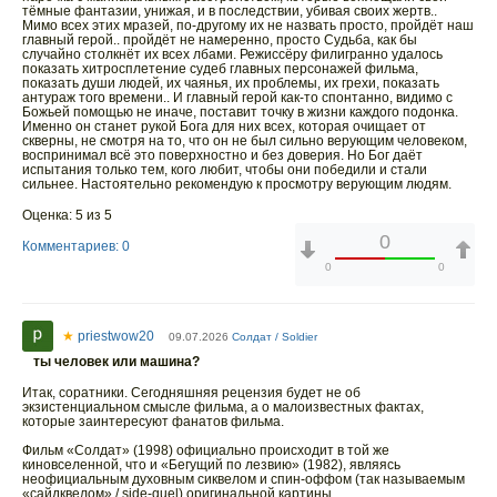
тёмные фантазии, унижая, и в последствии, убивая своих жертв..
Мимо всех этих мразей, по-другому их не назвать просто, пройдёт наш
главный герой.. пройдёт не намеренно, просто Судьба, как бы
случайно столкнёт их всех лбами. Режиссёру филигранно удалось
показать хитросплетение судеб главных персонажей фильма,
показать души людей, их чаянья, их проблемы, их грехи, показать
антураж того времени.. И главный герой как-то спонтанно, видимо с
Божьей помощью не иначе, поставит точку в жизни каждого подонка.
Именно он станет рукой Бога для них всех, которая очищает от
скверны, не смотря на то, что он не был сильно верующим человеком,
воспринимал всё это поверхностно и без доверия. Но Бог даёт
испытания только тем, кого любит, чтобы они победили и стали
сильнее. Настоятельно рекомендую к просмотру верующим людям.
Оценка: 5 из 5
0
Комментариев: 0
0
0
★
priestwow20
09.07.2026
Солдат / Soldier
ты человек или машина?
Итак, соратники. Сегодняшняя рецензия будет не об
экзистенциальном смысле фильма, а о малоизвестных фактах,
которые заинтересуют фанатов фильма.
Фильм «Солдат» (1998) официально происходит в той же
киновселенной, что и «Бегущий по лезвию» (1982), являясь
неофициальным духовным сиквелом и спин-оффом (так называемым
«сайдквелом» / side-quel) оригинальной картины.