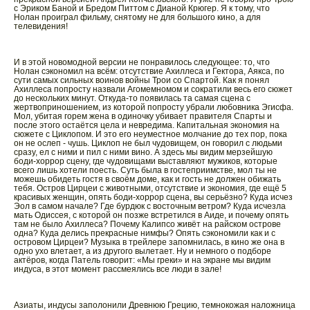
с Эриком Баной и Бредом Питтом с Дианой Крюгер. Я к тому, что
Нолан проиграл фильму, снятому не для большого кино, а для
телевидения!
И в этой новомодной версии не понравилось следующее: то, что
Нолан сэкономил на всём: отсутствие Ахиллеса и Гектора, Аякса, по
сути самых сильных воинов войны Трои со Спартой. Как я понял
Ахиллеса попросту назвали Агомемномом и сократили весь его сюжет
до нескольких минут. Откуда-то появилась та самая сцена с
жертвоприношением, из которой попросту убрали любовника Эгисфа.
Мол, убитая горем жена в одиночку убивает правителя Спарты и
после этого остаётся цела и невредима. Капитальная экономия на
сюжете с Циклопом. И это его неуместное молчание до тех пор, пока
он не ослеп - чушь. Циклоп не был чудовищем, он говорил с людьми
сразу, ел с ними и пил с ними вино. А здесь мы видим мерзейшую
боди-хоррор сцену, где чудовищами выставляют мужиков, которые
всего лишь хотели поесть. Суть была в гостеприимстве, мол ты не
можешь обидеть гостя в своём доме, как и гость не должен обижать
тебя. Остров Цирцеи с животными, отсутствие и экономия, где ещё 5
красивых женщин, опять боди-хоррор сцена, вы серьёзно? Куда исчез
Эол в самом начале? Где бурдюк с восточным ветром? Куда исчезла
мать Одиссея, с которой он позже встретился в Аиде, и почему опять
там не было Ахиллеса? Почему Калипсо живёт на райском острове
одна? Куда делись прекрасные нимфы? Опять сэкономили как и с
островом Цирцеи? Музыка в трейлере запомнилась, в кино же она в
одно ухо влетает, а из другого вылетает. Ну и немного о подборе
актёров, когда Патель говорит: «Мы греки» и на экране мы видим
индуса, в этот момент рассмеялись все люди в зале!
Азиаты, индусы заполонили Древнюю Грецию, темнокожая наложница