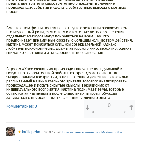
предлагают зрителю самостоятельно определить значение
происходящих событий и сделать собственные выводы о мотивах
героев.
Вместе с тем фильм нельзя назвать универсальным развлечением.
Его медленный ритм, символизм и отсутствие четких объяснений
отдельных эпизодов могут понравиться не всем. Тем, кто
предпочитает динамичные сюжеты с большим количеством действия,
картина может показаться слишком созерцательной. Однако
любители психологических драм и авторского кино, вероятно, оценят
внимание к деталям и атмосферность повествования.
В целом «Хаос сознания» производит впечатление вдумчивой и
визуально выразительной работы, которая делает акцент на
эмоциональном восприятии, а не на внешнем действии. Это фильм,
рассчитанный на внимательного зрителя, готового анализировать
происходящее и искать скрытые смыслы. Независимо от
индивидуального восприятия, картина поднимает темы, которые
остаются актуальными и после финальных титров, побуждая
задуматься о природе памяти, сознания и личного опыта.
0
Комментариев: 0
0
0
★
ka1lapeha
26.07.2026
Властелины вселенной / Masters of the