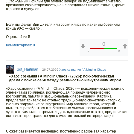
. Это «умный» фильм для глупого вечера: он подмигивает зрителю,
признавая свою вторичность, но не предлагает ничего взамен, кроме
взрывов и мускулов.
Если вы фанат Вин Дизеля или соскучились по наивным боевикам
конца 90-х — смело ...
Оценка: 4 из 5
0
Комментариев: 0
0
0
Sgt_Hartman
26.07.2026
Хаос сознания / A Mind in Chaos
«Хаос сознания / A Mind in Chaos» (2026): психологическая
драма о поиске себя между реальностью и внутренним миром
«Хаос сознания» (A Mind in Chaos, 2026) — психологическая драма с
элементами триллера, исследующая природу человеческого
восприятия, памяти и эмоциональных переживаний. Картина
предлагает зрителю не столько традиционную сюжетную историю,
сколько погружение во внутренний мир главного героя, который
пытается разобраться в собственных мыслях, воспоминаниях и
чувствах. Фильм не стремится дать однозначные ответы, предпочитая
оставлять пространство для самостоятельной интерпретации.
Сюжет развивается неспешно, постепенно раскрывая характер