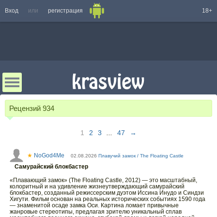
Вход
или
регистрация
18+
Рецензий
934
1
2
3
...
47
→
★
NoGod4Me
02.08.2026
Плавучий замок / The Floating Castle
Самурайский блокбастер
«Плавающий замок» (The Floating Castle, 2012) — это масштабный,
колоритный и на удивление жизнеутверждающий самурайский
блокбастер, созданный режиссерским дуэтом Иссина Инудо и Синдзи
Хигути. Фильм основан на реальных исторических событиях 1590 года
— знаменитой осаде замка Оси. Картина ломает привычные
жанровые стереотипы, предлагая зрителю уникальный сплав