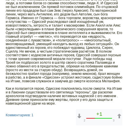
люди, а потомки богов со своими способностями, люди-Х. И Одиссей
не был исключением. Он прямой потомок олимпийцев. По отцовской
линии его прадедом был сам Зевс (через Аркесия). По материнской
линии, через мать Антиклею, его дедом был Автолик, сын бога
Гермеса. Именно от Гермеса — бога торговли, воровства, красноречия
и плутовства — Одиссей унаследовал свой изощрённый ум,
изворотливость, хитрость и талант к маскировке. Если Ахилл или Аякс
были «сверхлюдьми» в плане физического сокрушения врагов, то
Одиссей был сверхчеловеком в плане интеллекта и выживаемости. Его
главный атрибут — «метис», что переводится как «мудрость,
соединённая с лукавством», и «политропос» — «многоопытный,
многовращаемый, умеющий находить выход из любых ситуаций». Он
единственный из героев, кто побеждал чудовищ :Циклопа, Сирен,
Сциллу. Не мечом, а чистым стратегическим расчётом. В полном
соответствии с кодексом античных героев, Одиссей совершал гнусные
с точки зрения современной морали поступки . Ради победы над
Троей он подбросил золото в шатёр своего соратника Паламеда и
ложно обвинил его в предательстве, обрекая на побивание камнями
(просто из мести за старую обиду). Возвращаясь домой, он
безжалостно грабил города (например, землю киконов), брал женщин
в рабство, а в финале «Одиссеи» устроил жестокую, садистскую бойню
на Итаке, повесив служанок и замучив до смерти козопаса Меланфия.
Как и полагается герою, Одиссею поклонялись после смерти. На Итаке
и в Лаконии существовали его святилища “герооны”, где раскопки
археологов подтвердили наличие вотивных надписей с его именем .
Древние греки приносили ему жертвы, прося у его духа защиты и
навигационной удачи на море.
+1
Комментариев: 1
2
3