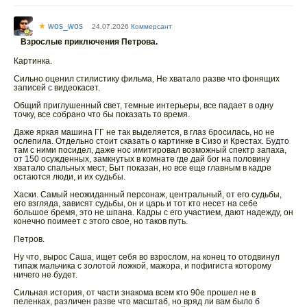
★
wos_wos
24.07.2026
Коммерсант
Взрослые приключения Петрова.
Картинка.
Сильно оценил стилистику фильма, Не хватало разве что фонящих
записей с видеокасет.
Общий приглушенный свет, темные интерьеры, все падает в одну
точку, все собрано что бы показать то время.
Даже яркая машина ГГ не так выделяется, в глаз бросилась, но не
ослепила. Отдельно стоит сказать о картинке в Сизо и Крестах. Будто
там с ними посидел, даже нос имитировал возможный спектр запаха,
от 150 осужденных, замкнутых в комнате где дай бог на половину
хватало спальных мест, Быт показан, но все еще главным в кадре
остаются люди, и их судьбы.
Хаски. Самый неожиданный персонаж, центральный, от его судьбы,
его взгляда, зависят судьбы, он и царь и тот кто несет на себе
большое бремя, это не шпана. Кадры с его участием, дают надежду, он
конечно поимеет с этого свое, но таков путь.
Петров.
Ну что, вырос Саша, ищет себя во взрослом, на конец то отодвинул
типаж мальчика с золотой ложкой, мажора, и пофигиста которому
ничего не будет.
Сильная история, от части знакома всем кто 90е прошел не в
пеленках, различен разве что масштаб, но вряд ли вам было б