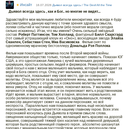
★
Инсайт
16.07.2026
Дьявол всегда здесь / The Devil All the Time
Дьявол всегда здесь , как и Бог.. но многие не видят...
Здравствуйте мои маленькие любители кинокритики, как всегда я буду
рассматривать данную картину с точки зрения здравого смысла,
логики событий и частично морали (ибо понятия морали сегодня
сильно искажены). Итак, что мы имеем? Очень сильный звёздный
состав:
Роберт Паттинсон
,
Том Холланд
, фактурный
Билл Скарсгард
(тот самый устрашающий клоун из «Оно»), восходящая звезда
Элайза
Сканлен, Себастиан Стен, Миа Васиковска
. Фильм снят по
одноименному мрачному бестселлеру
Дональда Рэя Поллока
Фильм нам показывает времена после Второй мировой войны.
Американское общество только, только начинает оживать. Показан ЮГ
США, а это одноэтажная Америка с кучей маленьких деревянных
церквушек, простых сельских людей и фермеров. Режиссёр начинает
свой посыл к нам с жизни маленького мальчика, который наблюдает за
верой в Бога своего отца. Отец учит мальчика, как надо верить, как
надо молиться, показывает ему своё место, где он совершает
молитвы. Отец молится за выздоровление жены, мальчик всё это
наблюдает, молится с отцом, но, к сожалению молитвы не помогли и
жена умерла. Отец не найдя покоя, покончил жизнь. У мальчика
начинается новый этап жизни, и он переезжает жить к родственникам.
Идёт время, и мальчик вырастает в парня, вполне нормального, не
особо религиозного человека. Сначала задумываешься, почему
режиссёр акцентирует сюжет на данном персонаже, но всё
неспроста.. Параллельно нам показывают жизнь ещё нескольких
персонажей, которые встретятся нашему главному герою. Всех этих
персонажей коснулась рука Дьявола в прямом смысле слова..
священник напыщенный снаружи, желающий жить красиво на дорогой
машине, совершивший тяжкий грех насилия над невинной девушкой,
которая была родственницей главного героя.. абсолютно шизанутая
парочка с маниакальным расстройством, которые воплощали свои