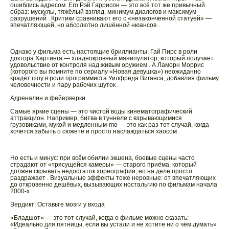
ошиблись адресом. Его Рэй Гаррисон — это всё тот же привычный
образ: мускулы, тяжёлый взгляд, минимум диалогов и максимум
разрушений . Критики сравнивают его с «незаконченной статуей» —
впечатляющей, но абсолютно лишённой нюансов .
Однако у фильма есть настоящие бриллианты. Гай Пирс в роли
доктора Хартинга — хладнокровный манипулятор, который получает
удовольствие от контроля над живым оружием . А Ламорн Моррис
(которого вы помните по сериалу «Новая девушка») неожиданно
крадёт шоу в роли программиста Уилфреда Виганса, добавляя фильму
человечности и пару рабочих шуток .
Адреналин и фейерверки
Самые яркие сцены — это чистой воды кинематографический
аттракцион. Например, битва в туннеле с взрывающимися
грузовиками, мукой и медленным-mo — это как раз тот случай, когда
хочется забыть о сюжете и просто наслаждаться хаосом .
Но есть и минус: при всём обилии экшена, боевые сцены часто
страдают от «трясущейся камеры» — старого приёма, который
должен скрывать недостаток хореографии, но на деле просто
раздражает . Визуальные эффекты тоже неровные: от впечатляющих
до откровенно дешёвых, вызывающих ностальгию по фильмам начала
2000-х .
Вердикт: Оставьте мозги у входа
«Бладшот» — это тот случай, когда о фильме можно сказать:
«Идеально для пятницы, если вы устали и не хотите ни о чём думать»