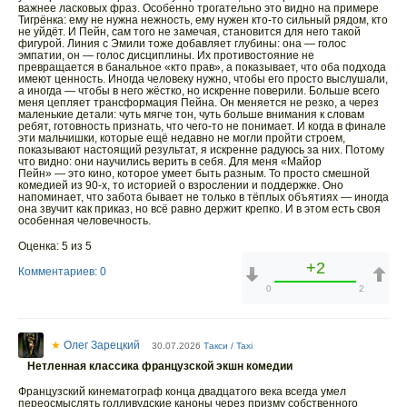
важнее ласковых фраз. Особенно трогательно это видно на примере
Тигрёнка: ему не нужна нежность, ему нужен кто‑то сильный рядом, кто
не уйдёт. И Пейн, сам того не замечая, становится для него такой
фигурой. Линия с Эмили тоже добавляет глубины: она — голос
эмпатии, он — голос дисциплины. Их противостояние не
превращается в банальное «кто прав», а показывает, что оба подхода
имеют ценность. Иногда человеку нужно, чтобы его просто выслушали,
а иногда — чтобы в него жёстко, но искренне поверили. Больше всего
меня цепляет трансформация Пейна. Он меняется не резко, а через
маленькие детали: чуть мягче тон, чуть больше внимания к словам
ребят, готовность признать, что чего‑то не понимает. И когда в финале
эти мальчишки, которые ещё недавно не могли пройти строем,
показывают настоящий результат, я искренне радуюсь за них. Потому
что видно: они научились верить в себя. Для меня «Майор
Пейн» — это кино, которое умеет быть разным. То просто смешной
комедией из 90‑х, то историей о взрослении и поддержке. Оно
напоминает, что забота бывает не только в тёплых объятиях — иногда
она звучит как приказ, но всё равно держит крепко. И в этом есть своя
особенная человечность.
Оценка: 5 из 5
+2
Комментариев: 0
0
2
★
Олег Зарецкий
30.07.2026
Такси / Taxi
Нетленная классика французской экшн комедии
Французский кинематограф конца двадцатого века всегда умел
переосмыслять голливудские каноны через призму собственного