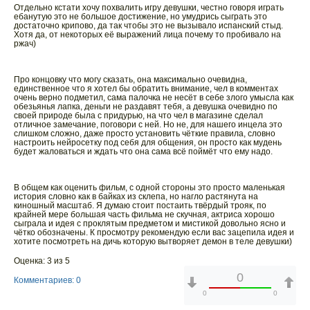
Отдельно кстати хочу похвалить игру девушки, честно говоря играть
ебанутую это не большое достижение, но умудрись сыграть это
достаточно крипово, да так чтобы это не вызывало испанский стыд.
Хотя да, от некоторых её выражений лица почему то пробивало на
ржач)
Про концовку что могу сказать, она максимально очевидна,
единственное что я хотел бы обратить внимание, чел в комментах
очень верно подметил, сама палочка не несёт в себе злого умысла как
обезьянья лапка, деньги не раздавят тебя, а девушка очевидно по
своей природе была с придурью, на что чел в магазине сделал
отличное замечание, поговори с ней. Но не, для нашего инцела это
слишком сложно, даже просто установить чёткие правила, словно
настроить нейросетку под себя для общения, он просто как мудень
будет жаловаться и ждать что она сама всё поймёт что ему надо.
В общем как оценить фильм, с одной стороны это просто маленькая
история словно как в байках из склепа, но нагло растянута на
киношный масштаб. Я думаю стоит постаить твёрдый трояк, по
крайней мере большая часть фильма не скучная, актриса хорошо
сыграла и идея с проклятым предметом и мистикой довольно ясно и
чётко обозначены. К просмотру рекомендую если вас зацепила идея и
хотите посмотреть на дичь которую вытворяет демон в теле девушки)
Оценка: 3 из 5
0
Комментариев: 0
0
0