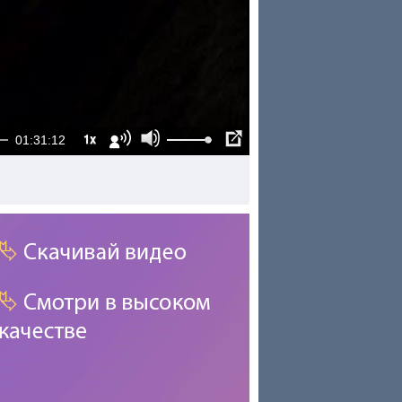
1x
01:31:12