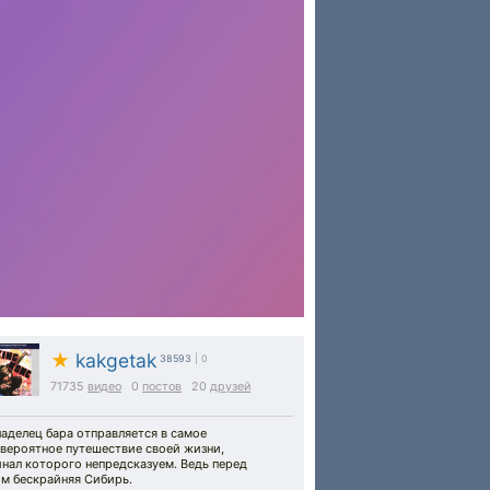
★
kakgetak
38593
| 0
71735
видео
0
постов
20
друзей
аделец бара отправляется в самое
евероятное путешествие своей жизни,
нал которого непредсказуем. Ведь перед
им бескрайняя Сибирь.