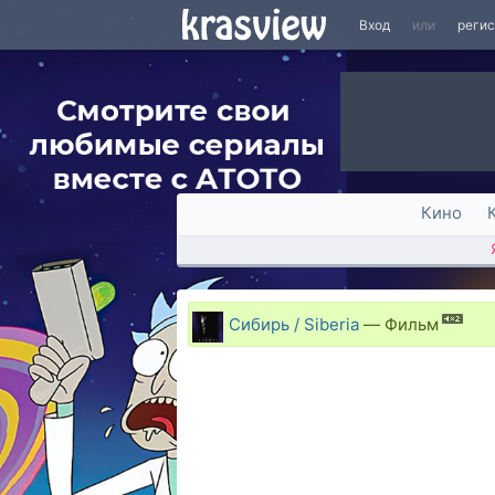
Вход
или
реги
Кино
Сибирь / Siberia
—
Фильм