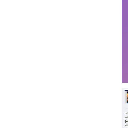
Вл
н
фи
н