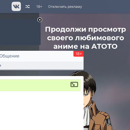
18+
Отключить рекламу
18+
Общение
м