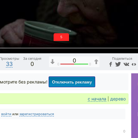
5
Просмотры
За сегодня
Поделиться
0
33
0
0
0
Отключить рекламу
мотрите без рекламы!
с начала
|
дерево
о
войти
или
зарегистрироваться
0