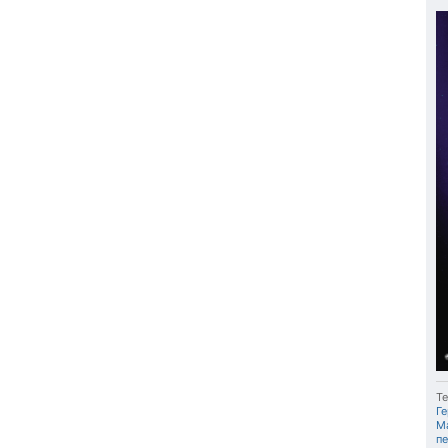
Те
Г
Ma
п