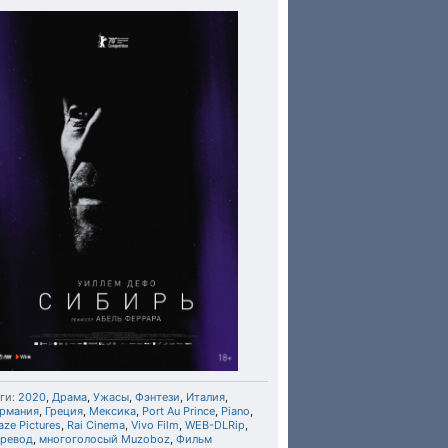
ги:
2020
,
Драма
,
Ужасы
,
Фэнтези
,
Италия
,
ермания
,
Греция
,
Мексика
,
Port Au Prince
,
Piano
,
ze Pictures
,
Rai Cinema
,
Vivo Film
,
WEB-DLRip
,
еревод
,
многоголосый Muzoboz
,
Фильм