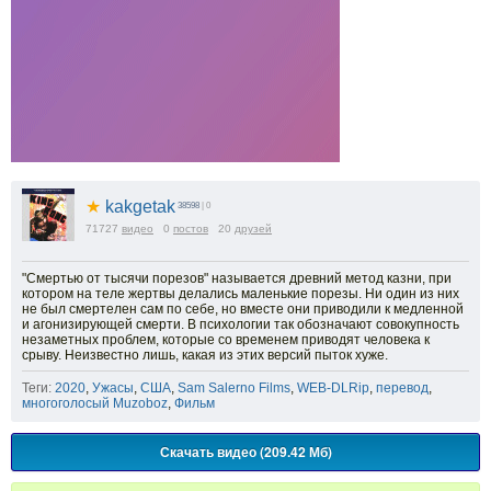
★
kakgetak
38598
| 0
71727
видео
0
постов
20
друзей
"Смертью от тысячи порезов" называется древний метод казни, при
котором на теле жертвы делались маленькие порезы. Ни один из них
не был смертелен сам по себе, но вместе они приводили к медленной
и агонизирующей смерти. В психологии так обозначают совокупность
незаметных проблем, которые со временем приводят человека к
срыву. Неизвестно лишь, какая из этих версий пыток хуже.
Теги:
2020
,
Ужасы
,
США
,
Sam Salerno Films
,
WEB-DLRip
,
перевод
,
многоголосый Muzoboz
,
Фильм
Скачать видео (209.42 Мб)