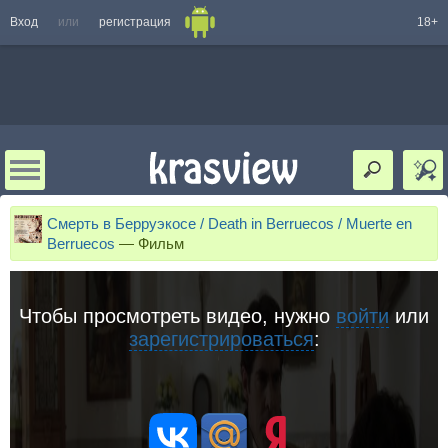
Вход
или
регистрация
18+
Смерть в Берруэкосе / Death in Berruecos / Muerte en
Berruecos
—
Фильм
Чтобы просмотреть видео, нужно
войти
или
зарегистрироваться
: