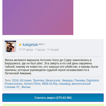
★
kakgetak
38593
| 0
71735
видео
0
постов
20
друзей
Жизнь великого маршала Антонио Хосе де Сукре закончилась в
Берруэкосе, где он был убит. Эта смерть и по сей день окружена
тайной; никому не известно, кто заказал его убийство, и каковы были
причины, которые руководили судьбой героя независимости в
Латинской Америке.
Теги:
2018
,
История
,
Триллер
,
Венесуэла
,
Эквадор
,
Панама
,
Digivision
Producciones
,
Somos Films
,
WEB-DLRip
,
перевод
,
многоголосый
Синема УС
,
Фильм
Скачать видео (275.62 Мб)