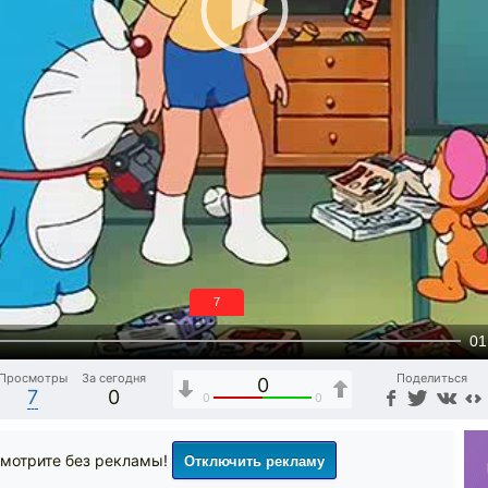
6
01
Просмотры
За сегодня
Поделиться
0
7
0
0
0
Отключить рекламу
мотрите без рекламы!