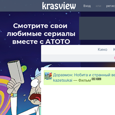
Вход
или
реги
Кино
Дораэмон: Нобита и странный вет
kazetsukai
—
Фильм