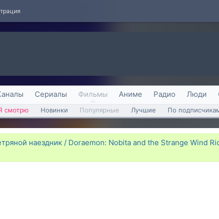
страция
Каналы
Сериалы
Фильмы
Аниме
Радио
Люди
Я смотрю
Новинки
Популярные
Лучшие
По подписчика
ряной наездник / Doraemon: Nobita and the Strange Wind Ride