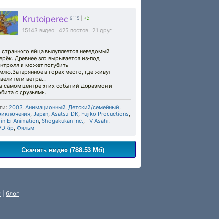
Krutoiperec
9115
|
+2
15143
видео
425
постов
21
друг
з странного яйца вылупляется неведомый
ерёк. Древнее зло вырывается из-под
онтроля и может погубить
млю.Затерянное в горах место, где живут
велители ветра...
 в самом центре этих событий Дораэмон и
бита с друзьями.
ги:
2003
,
Анимационный
,
Детский/семейный
,
риключения
,
Japan
,
Asatsu-DK
,
Fujiko Productions
,
in Ei Animation
,
Shogakukan Inc.
,
TV Asahi
,
VDRip
,
Фильм
Скачать видео (788.53 Мб)
P
|
блог