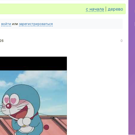
с начала
|
дерево
о
войти
или
зарегистрироваться
026
0