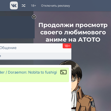
18+
Отключить рекламу
18+
Общение
м
r / Doraemon: Nobita to fushigi