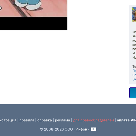
И
зв
к
зе
по
И
Но
Те
П
Sh
D
истрация
|
правила
|
справка
|
реклама
|
для правообладателей
|
оплата VI
© 2008-2026 ООО «
Инфон
»