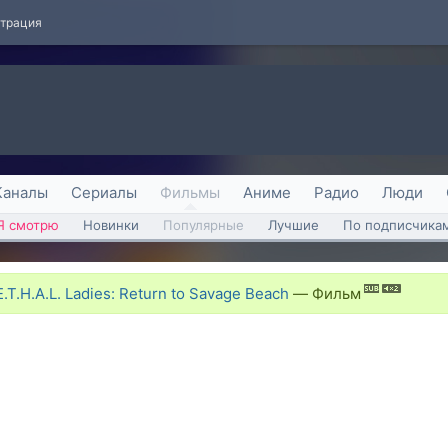
страция
Каналы
Сериалы
Фильмы
Аниме
Радио
Люди
Я смотрю
Новинки
Популярные
Лучшие
По подписчика
T.H.A.L. Ladies: Return to Savage Beach
—
Фильм