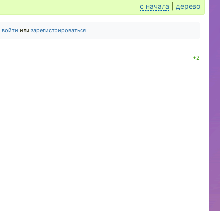
с начала
|
дерево
о
войти
или
зарегистрироваться
+2