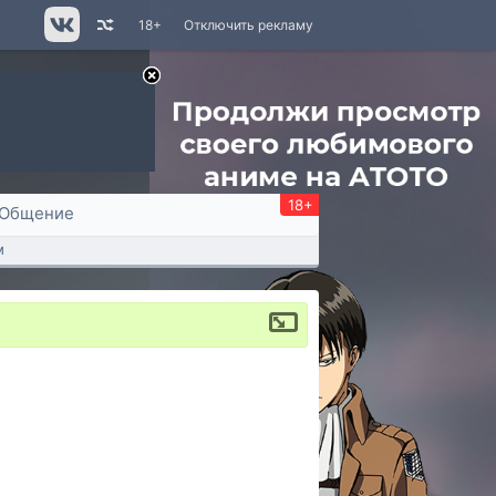
18+
Отключить рекламу
18+
Общение
м