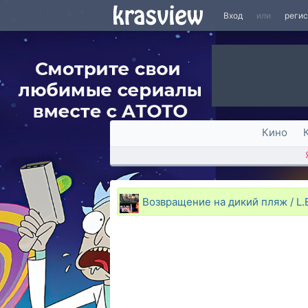
Вход
или
реги
Кино
Возвращение на дикий пляж / L.E.