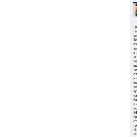
Гр
Га
сп
Т
в
з
эт
«
т
вы
л
от
и
к
с
в
на
ба
и 
к
Ф
гр
ст
гр
И
Ма