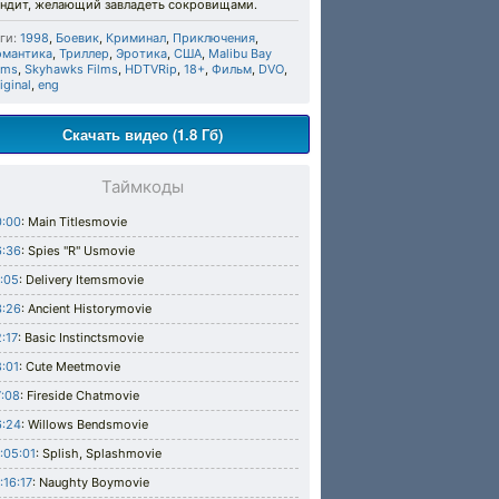
андит, желающий завладеть сокровищами.
ги:
1998
,
Боевик
,
Криминал
,
Приключения
,
омантика
,
Триллер
,
Эротика
,
США
,
Malibu Bay
lms
,
Skyhawks Films
,
HDTVRip
,
18+
,
Фильм
,
DVO
,
iginal
,
eng
Скачать видео (1.8 Гб)
Таймкоды
0:00
: Main Titlesmovie
6:36
: Spies "R" Usmovie
:05
: Delivery Itemsmovie
3:26
: Ancient Historymovie
:17
: Basic Instinctsmovie
:01
: Cute Meetmovie
:08
: Fireside Chatmovie
6:24
: Willows Bendsmovie
:05:01
: Splish, Splashmovie
:16:17
: Naughty Boymovie