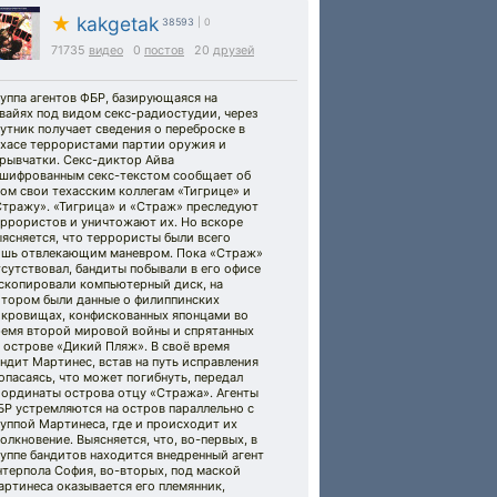
★
kakgetak
38593
| 0
71735
видео
0
постов
20
друзей
уппа агентов ФБР, базирующаяся на
вайях под видом секс-радиостудии, через
утник получает сведения о переброске в
ехасе террористами партии оружия и
зрывчатки. Секс-диктор Айва
ашифрованным секс-текстом сообщает об
ом свои техасским коллегам «Тигрице» и
Стражу». «Тигрица» и «Страж» преследуют
еррористов и уничтожают их. Но вскоре
ясняется, что террористы были всего
ишь отвлекающим маневром. Пока «Страж»
сутствовал, бандиты побывали в его офисе
 скопировали компьютерный диск, на
отором были данные о филиппинских
окровищах, конфискованных японцами во
ремя второй мировой войны и спрятанных
 острове «Дикий Пляж». В своё время
ндит Мартинес, встав на путь исправления
опасаясь, что может погибнуть, передал
оординаты острова отцу «Стража». Агенты
БР устремляются на остров параллельно с
уппой Мартинеса, где и происходит их
олкновение. Выясняется, что, во-первых, в
уппе бандитов находится внедренный агент
нтерпола София, во-вторых, под маской
ртинеса оказывается его племянник,