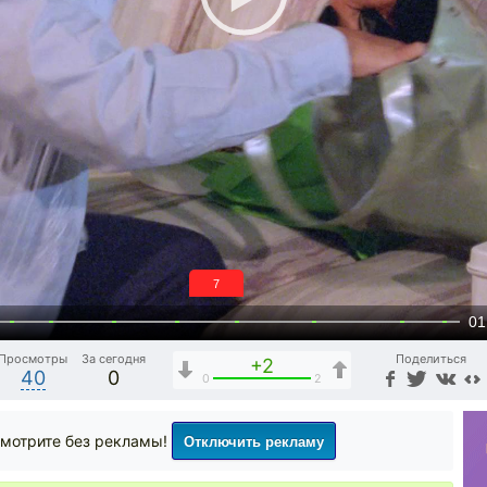
6
01
Просмотры
За сегодня
Поделиться
+2
40
0
0
2
Отключить рекламу
мотрите без рекламы!