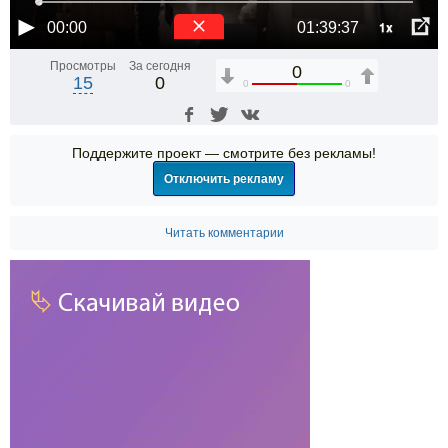
1x
00:00
01:39:37
Просмотры
За сегодня
0
15
0
0
0
Поддержите проект — смотрите без рекламы!
Отключить рекламу
Читать комментарии