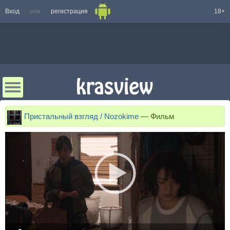
Вход
или
регистрация
18+
Пристальный взгляд / Nozokime
—
Фильм