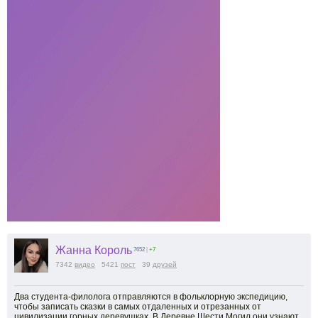
Жанна Король
7652
|
+7
7342
видео
5421
пост
39
друзей
Два студента-филолога отправляются в фольклорную экспедицию,
чтобы записать сказки в самых отдаленных и отрезанных от
цивилизации горных деревушках. В Деревне Шести Могил они узнают