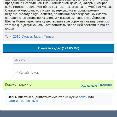
предание о Всевидящем Оке – кошмарном демоне, который, избрав
себе жертву, преследует её до тех пор, пока жертва не умрёт от ужаса.
Сказка-то хорошая, но студенты, вернувшись в город, прожили
недолго. Молодая журналистка, решившая расследовать их смерть,
отправляется в горы по их следам и вскоре выясняет, что Деревня
Шести Могил перестала существовать ещё сорок лет назад. Вечером
того же дня девушка начинает понимать, что за ней постоянно кто-то
следит.
Теги:
2016
,
Ужасы
,
Japan
,
Фильм
Скачать видео (174.65 Мб)
Комментарии
0
с начала
|
дерево
Чтобы писать и оценивать комментарии нужно
войти
или
зарегистрироваться