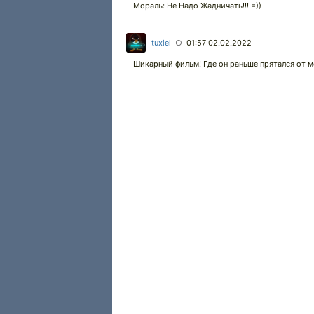
Мораль: Не Надо Жадничать!!! =))
tuxiel
01:57 02.02.2022
○
Шикарный фильм! Где он раньше прятался от м