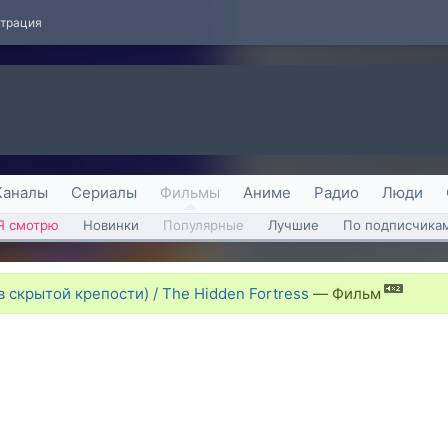
страция
Каналы
Сериалы
Фильмы
Аниме
Радио
Люди
Я смотрю
Новинки
Популярные
Лучшие
По подписчика
 скрытой крепости) / The Hidden Fortress
—
Фильм