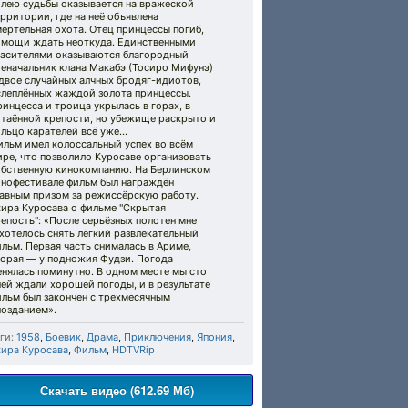
олею судьбы оказывается на вражеской
рритории, где на неё объявлена
ертельная охота. Отец принцессы погиб,
омощи ждать неоткуда. Единственными
пасителями оказываются благородный
еначальник клана Макабэ (Тосиро Мифунэ)
двое случайных алчных бродяг-идиотов,
слеплённых жаждой золота принцессы.
инцесса и троица укрылась в горах, в
отаённой крепости, но убежище раскрыто и
ольцо карателей всё уже…
ильм имел колоссальный успех во всём
ре, что позволило Куросаве организовать
обственную кинокомпанию. На Берлинском
инофестивале фильм был награждён
лавным призом за режиссёрскую работу.
кира Куросава о фильме "Скрытая
епость": «После серьёзных полотен мне
хотелось снять лёгкий развлекательный
льм. Первая часть снималась в Ариме,
торая ― у подножия Фудзи. Погода
нялась поминутно. В одном месте мы сто
ей ждали хорошей погоды, и в результате
ильм был закончен с трехмесячным
позданием».
ги:
1958
,
Боевик
,
Драма
,
Приключения
,
Япония
,
кира Куросава
,
Фильм
,
HDTVRip
Скачать видео (612.69 Мб)