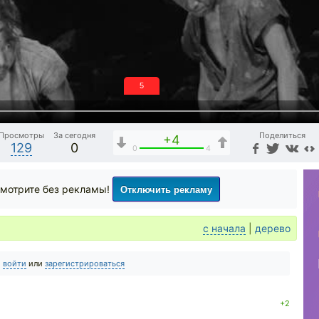
5
Просмотры
За сегодня
Поделиться
+4
129
0
0
4
Отключить рекламу
мотрите без рекламы!
с начала
|
дерево
о
войти
или
зарегистрироваться
+2