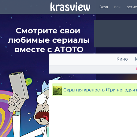
Вход
или
реги
Кино
Скрытая крепость (Три негодяя в