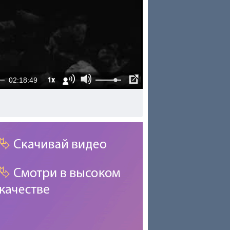
1x
02:18:49