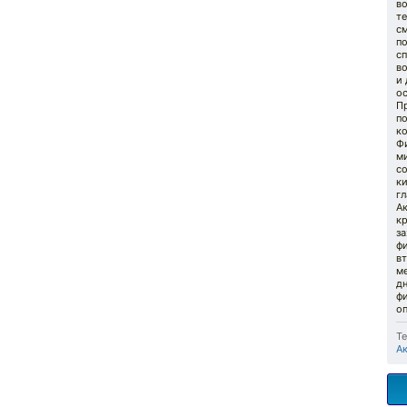
в
те
см
п
с
во
и 
о
Пр
п
к
Ф
ми
с
к
г
А
кр
за
фи
в
ме
дн
ф
о
Те
А