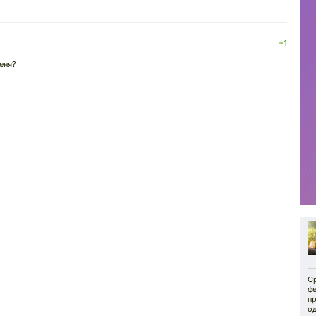
+1
еня?
С
ф
пр
о