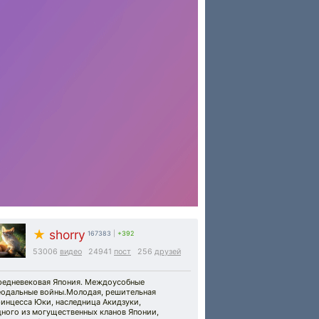
★
shorry
167383
|
+392
53006
видео
24941
пост
256
друзей
редневековая Япония. Междоусобные
еодальные войны.Молодая, решительная
инцесса Юки, наследница Акидзуки,
дного из могущественных кланов Японии,