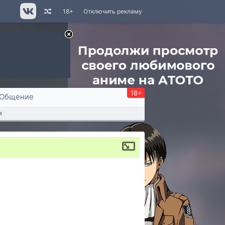
18+
Отключить рекламу
18+
Общение
м