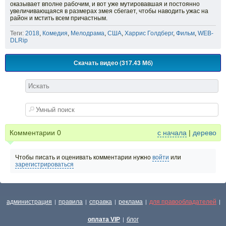
оказывает вполне рабочим, и вот уже мутировавшая и постоянно
увеличивающаяся в размерах змея сбегает, чтобы наводить ужас на
район и мстить всем причастным.
Теги:
2018
,
Комедия
,
Мелодрама
,
США
,
Харрис Голдберг
,
Фильм
,
WEB-
DLRip
Скачать видео (317.43 Мб)
Комментарии
0
с начала
|
дерево
Чтобы писать и оценивать комментарии нужно
войти
или
зарегистрироваться
администрация
правила
справка
реклама
для правообладателей
|
|
|
|
|
оплата VIP
блог
|