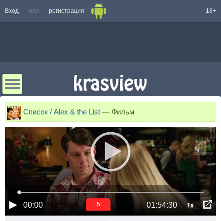
Вход
или
регистрация
18+
Список / Alex & the List
—
Фильм
1x
00:00
01:54:30
5