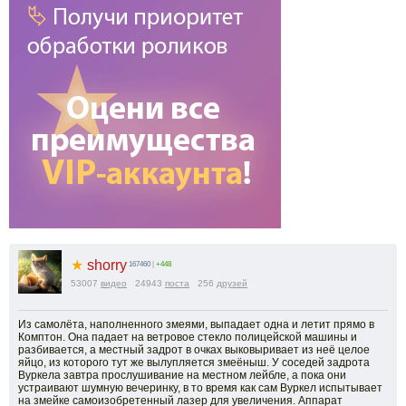
★
shorry
167460
|
+448
53007
видео
24943
поста
256
друзей
Из самолёта, наполненного змеями, выпадает одна и летит прямо в
Комптон. Она падает на ветровое стекло полицейской машины и
разбивается, а местный задрот в очках выковыривает из неё целое
яйцо, из которого тут же вылупляется змеёныш. У соседей задрота
Вуркела завтра прослушивание на местном лейбле, а пока они
устраивают шумную вечеринку, в то время как сам Вуркел испытывает
на змейке самоизобретенный лазер для увеличения. Аппарат