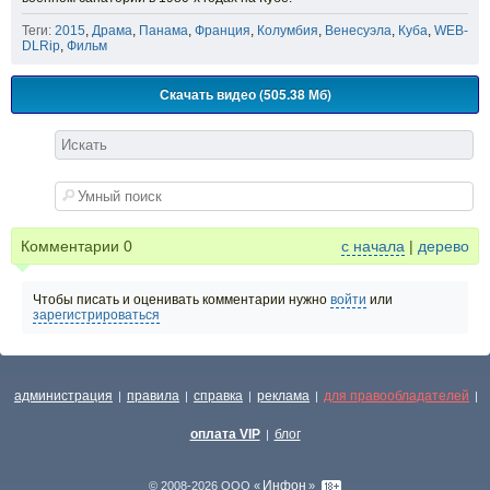
Теги:
2015
,
Драма
,
Панама
,
Франция
,
Колумбия
,
Венесуэла
,
Куба
,
WEB-
DLRip
,
Фильм
Скачать видео (505.38 Мб)
Комментарии
0
с начала
|
дерево
Чтобы писать и оценивать комментарии нужно
войти
или
зарегистрироваться
администрация
правила
справка
реклама
для правообладателей
|
|
|
|
|
оплата VIP
блог
|
Инфон
© 2008-2026 ООО «
»