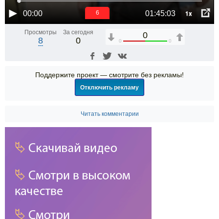
1x
00:00
01:45:03
6
Просмотры
За сегодня
0
8
0
0
0
Поддержите проект — смотрите без рекламы!
Отключить рекламу
Читать комментарии