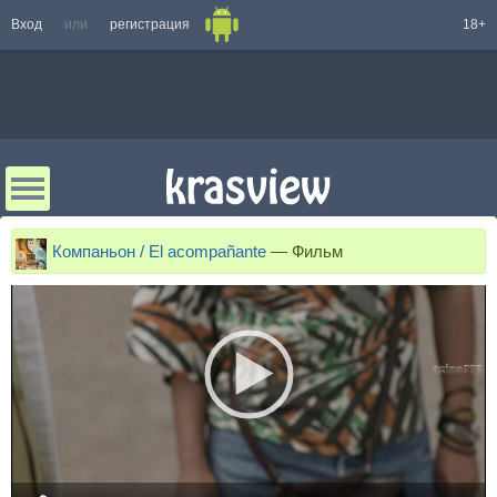
Вход
или
регистрация
18+
Компаньон / El acompañante
—
Фильм