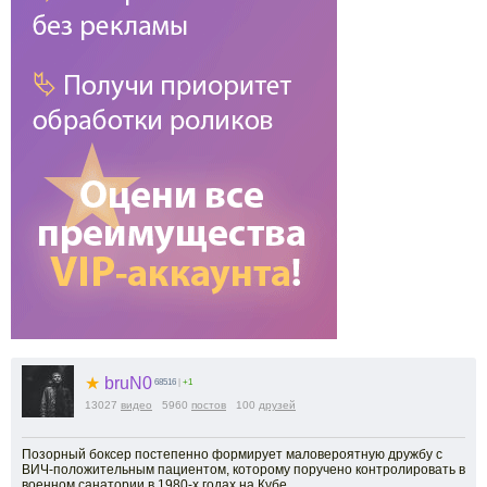
★
bruN0
68516
|
+1
13027
видео
5960
постов
100
друзей
Позорный боксер постепенно формирует маловероятную дружбу с
ВИЧ-положительным пациентом, которому поручено контролировать в
военном санатории в 1980-х годах на Кубе.