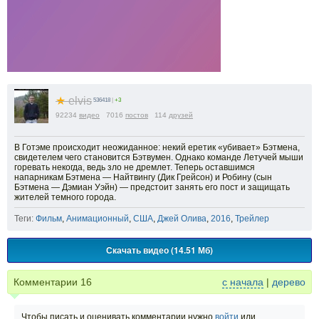
★
elvis
536418
|
+3
92234
видео
7016
постов
114
друзей
В Готэме происходит неожиданное: некий еретик «убивает» Бэтмена,
свидетелем чего становится Бэтвумен. Однако команде Летучей мыши
горевать некогда, ведь зло не дремлет. Теперь оставшимся
напарникам Бэтмена — Найтвингу (Дик Грейсон) и Робину (сын
Бэтмена — Дэмиан Уэйн) — предстоит занять его пост и защищать
жителей темного города.
Теги:
Фильм
,
Анимационный
,
США
,
Джей Олива
,
2016
,
Трейлер
Скачать видео (14.51 Мб)
Комментарии
16
с начала
|
дерево
Чтобы писать и оценивать комментарии нужно
войти
или