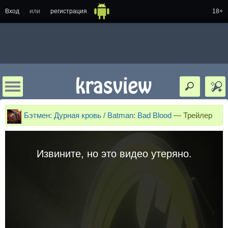
Вход
или
регистрация
18+
Бэтмен: Дурная кровь / Batman: Bad Blood
—
Трейлер
Извините, но это видео утеряно.