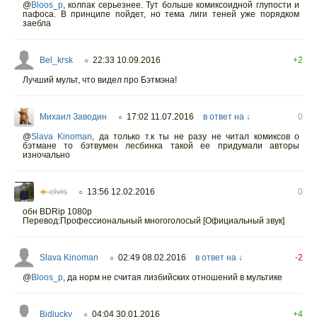
@
Bloos_p
,
колпак серьезнее. Тут больше комиксоидной глупости и
пафоса. В принципе пойдет, но тема лиги теней уже порядком
заебла
Bel_krsk
22:33 10.09.2016
+2
○
Лучший мульт, что видел про Бэтмэна!
Михаил Заводин
17:02 11.07.2016
в ответ на ↓
0
○
@
Slava Kinoman
,
да только т.к ты не разу не читал комиксов о
бэтмане то бэтвумен лесбинка такой ее придумали авторы
изночально
★
elvis
13:56 12.02.2016
0
○
обн BDRip 1080p
Перевод:Профессиональный многоголосый [Официальный звук]
Slava Kinoman
02:49 08.02.2016
в ответ на ↓
-2
○
@
Bloos_p
,
да норм не считая лизбийских отношений в мультике
Bidlucky
04:04 30.01.2016
+4
○