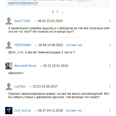
зарегистрироваться
1
2
→
Imp271992
06:43 15.02.2025
0
○
А прикольная семейка вышла) и с киборгом не так всё печально или
это не тот чел!? Не поняла кто в конце был?
HEROSIMA
16:48 14.06.2022
в ответ на ↓
0
○
@
Bel_krsk
,
а как же тёмный рыцарь 2 части ?
Виталий Юсов
02:21 23.01.2019
0
○
айронбэт)
LayTam
23:23 31.05.2017
0
○
Хорошо экранизировали комикс, но всё же много несовпадений. Вот
бы смерть семьи с джокером сделали, там вообще топ сюжет!
nort_for2na
06:37 24.12.2016
в ответ на ↓
0
○