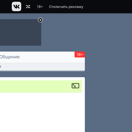
18+
Отключить рекламу
18+
Общение
м