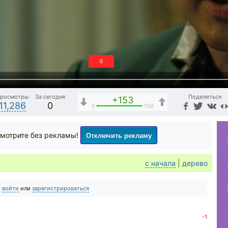
5
росмотры
За сегодня
Поделиться
+153
11,286
0
6
159
Отключить рекламу
мотрите без рекламы!
с начала
|
дерево
о
войти
или
зарегистрироваться
-1