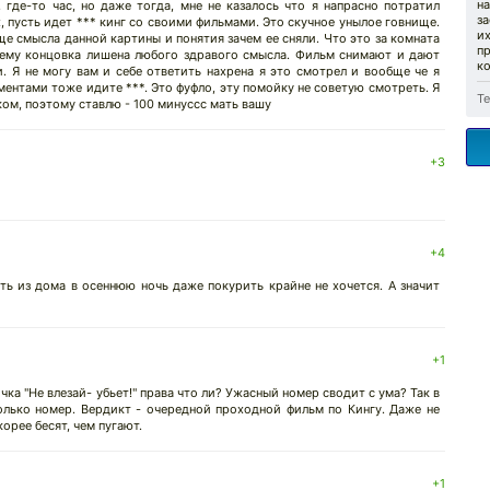
н
 где-то час, но даже тогда, мне не казалось что я напрасно потратил
за
, пусть идет *** кинг со своими фильмами. Это скучное унылое говнище.
их
бще смысла данной картины и понятия зачем ее сняли. Что это за комната
п
очему концовка лишена любого здравого смысла. Фильм снимают и дают
к
. Я не могу вам и себе ответить нахрена я это смотрел и вообще че я
нтами тоже идите ***. Это фуфло, эту помойку не советую смотреть. Я
Те
ком, поэтому ставлю - 100 минуссс мать вашу
+3
+4
ь из дома в осеннюю ночь даже покурить крайне не хочется. А значит
+1
чка "Не влезай- убьет!" права что ли? Ужасный номер сводит с ума? Так в
олько номер. Вердикт - очередной проходной фильм по Кингу. Даже не
орее бесят, чем пугают.
+1