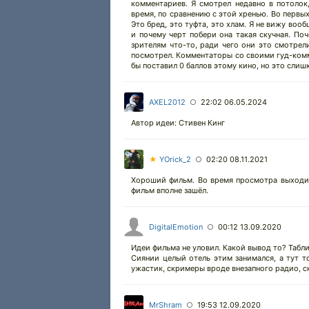
комментариев. Я смотрел недавно в потолок,
время, по сравнению с этой хренью. Во первых
Это бред, это туфта, это хлам. Я не вижу воо
и почему черт побери она такая скучная. П
зрителям что-то, ради чего они это смотрели
посмотрел. Комментаторы со своими гуд-комме
бы поставил 0 баллов этому кино, но это слиш
AXEL2012
22:02 06.05.2024
○
Автор идеи: Стивен Кинг
★
YOrick_2
02:20 08.11.2021
○
Хороший фильм. Во время просмотра выходит
фильм вполне зашёл.
DigitalEmotion
00:12 13.09.2020
○
Идеи фильма не уловил. Какой вывод то? Табли
Сиянии целый отель этим занимался, а тут т
ужастик, скримеры вроде внезапного радио, ск
MrShram
19:53 12.09.2020
○