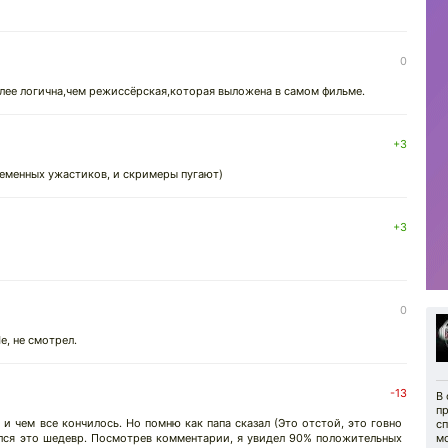
0
лее логична,чем режиссёрская,которая выложена в самом фильме.
+3
ременных ужастиков, и скримеры пугают)
+3
↓
0
е, не смотрел.
-13
В
п
 и чем все кончилось. Но помню как папа сказал (Это отстой, это говно
с
ался это шедевр. Посмотрев комментарии, я увидел 90% положительных
м