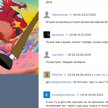
Дичь
dfgmeloman
04:55 24.07.2025
○
Вторая концовка,которая прокатная версия бо
qpanzerp
20:48 10.07.2025
○
Лучше чем я думал, сюжет гораздо лучше сов
Ivan Nike
00:33 29.09.2024
•
Посмотрел, твердая четверка.
B100Die
03:29 28.09.2024
в ответ на 
○
@
koreangirlsfancam
,
«В потолок, где-то час»? Н
koreangirlsfancam
04:18 26.09.2024
○
Я как-то в детстве смотрел но не запомнил че
полнейшее) вот через года ищу ужасы и поп