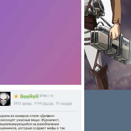
★
BeeReR
27785
|
+2
3832
видео
5146
постов
55
друзей
 одном из номеров отеля «Делфин»
роисходят ужасные вещи. Журналист,
пециализирующийся на разоблачении
ошенников, которые создают мифы о так