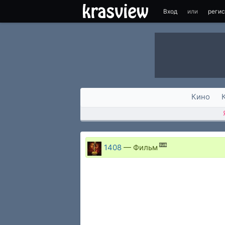
Вход
или
реги
Кино
1408
—
Фильм