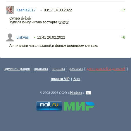
Ksenia2017
03:17 14.03.2022
+7
○
Супер 👍👍👍
Купила книгу читаю восторге 👏👏👏
LiskVasi
12:41 26.02.2022
+6
•
А я, и книги читал взапой,и фильм шедевром считаю.
администрация
правила
справка
реклама
для правообладателей
|
|
|
|
|
оплата VIP
блог
|
Инфон
© 2008-2026 ООО «
»