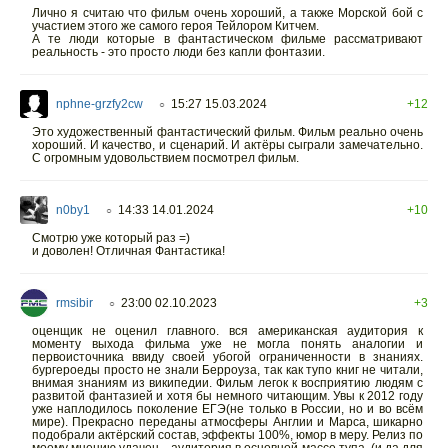
Лично я считаю что фильм очень хороший, а также Морской бой с
участием этого же самого героя Тейлором Китчем.
А те люди которые в фантастическом фильме рассматривают
реальность - это просто люди без капли фонтазии.
nphne-grzfy2cw
15:27 15.03.2024
+12
○
Это художественный фантастический фильм. Фильм реально очень
хороший. И качество, и сценарий. И актёры сыграли замечательно.
С огромным удовольствием посмотрел фильм.
n0by1
14:33 14.01.2024
+10
○
Смотрю уже который раз =)
и доволен! Отличная Фантастика!
rmsibir
23:00 02.10.2023
+3
○
оценщик не оценил главного. вся американская аудитория к
моменту выхода фильма уже не могла понять аналогии и
первоисточника ввиду своей убогой ограниченности в знаниях.
бургероеды просто не знали Берроуза, так как тупо книг не читали,
внимая знаниям из википедии. Фильм легок к восприятию людям с
развитой фантазией и хотя бы немного читающим. Увы к 2012 году
уже наплодилось поколение ЕГЭ(не только в России, но и во всём
мире). Прекрасно переданы атмосферы Англии и Марса, шикарно
подобрали актёрский состав, эффекты 100%, юмор в меру. Релиз по
моему мнению удачен....аудитория в основной массе тупа. (и да для