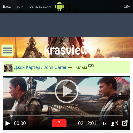
Вход
или
регистрация
18+
Джон Картер / John Carter
—
Фильм
1x
00:00
02:12:01
6