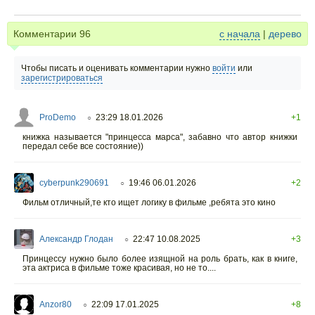
Комментарии
96
с начала
|
дерево
Чтобы писать и оценивать комментарии нужно
войти
или
зарегистрироваться
ProDemo
23:29 18.01.2026
+1
○
книжка называется "принцесса марса", забавно что автор книжки
передал себе все состояние))
cyberpunk290691
19:46 06.01.2026
+2
○
Фильм отличный,те кто ищет логику в фильме ,ребята это кино
Александр Глодан
22:47 10.08.2025
+3
○
Принцессу нужно было более изящной на роль брать, как в книге,
эта актриса в фильме тоже красивая, но не то....
Anzor80
22:09 17.01.2025
+8
○