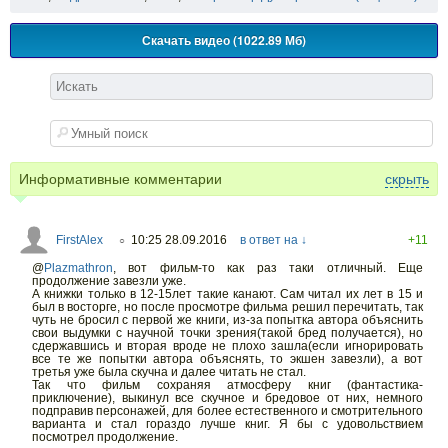
Скачать видео (1022.89 Мб)
Информативные комментарии
скрыть
FirstAlex
10:25 28.09.2016
в ответ на ↓
+11
○
@
Plazmathron
,
вот фильм-то как раз таки отличный. Еще
продолжение завезли уже.
А книжки только в 12-15лет такие канают. Сам читал их лет в 15 и
был в восторге, но после просмотре фильма решил перечитать, так
чуть не бросил с первой же книги, из-за попытка автора объяснить
свои выдумки с научной точки зрения(такой бред получается), но
сдержавшись и вторая вроде не плохо зашла(если игнорировать
все те же попытки автора объяснять, то экшен завезли), а вот
третья уже была скучна и далее читать не стал.
Так что фильм сохраняя атмосферу книг (фантастика-
приключение), выкинул все скучное и бредовое от них, немного
подправив персонажей, для более естественного и смотрительного
варианта и стал гораздо лучше книг. Я бы с удовольствием
посмотрел продолжение.