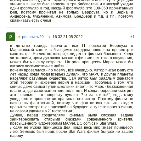
умников..в школе был записан в три библиотеки и в каждой уходил
один формуляр в год, каждый формуляр это 300-350 прочитанных
книг, поэтому прочитал не только Берроуза, но и Верна и
Андерсена, Лукьяненко, Азимова, Бредбери и т.д. и т.п., поэтому
сравнивать есть с чем)
★
priestwow20
16:32 21.05.2022
+1
○
в детстве трижды прочитал все 11 повестей Берроуза о
Марсианской саге и с бьющимся сердцем пошел на просмотр в
кинотеатр . Но честно говоря, ожидал от фильма большего. Когда
читал книги, прям дух захватывало, в фильме нет такого ощущения,
может быть в силу возраста. На роль принцессы Марса могли бы
актрису посимпотичнее найти.
почему провалился - по моему , всё очевидно. Автор писал книгу сто
лет назад, когда люди всерьез думали, что МАРС и другие планеты
населяют разумные существа. Сам автор был заядлым фанатом
этой теории и искренне верил в марсиан. Проблема в том, что
сейчас даже самый тупой школьник знает, что Марс - безжизненная
планета, где даже магнитного поля нет. И когда подростки смотрят
этот фильм - то попросту думают "Че за отстой", ведь книгу
ушедшего в прошлое автора мало кто читал. Поэтому фильм не
назовешь фантастикой, потому что фантастика это что людям
нравится смотреть с надеждой на будущее, а тут это просто сказка,
не совсем удачная в 21м столетии.
Думаю, перед создателями фильма была сложная задача
заинтересовать старыми сказками современного зрителя,
пресыщенного чудо-героями MArvel, DC comics и Star Wars.
Людям не нужна принцесса Дея, когда весь мир знает принцессу
Лею. Земекис был прав, после Star Wars фильм бы уже не зашел
народу.