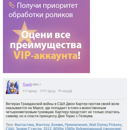
Swit
15824
| 0
413
видео
1003
поста
99
друзей
Ветеран Гражданской войны в США Джон Картер против своей воли
оказывается на Марсе, где попадает в плен к воинственным
четырехметровым туземцам. Картеру предстоит не только спастись
самому, но и спасти принцессу Дею Торис с Гелиума.
Теги:
Фантастика
,
Фэнтези
,
Боевик
,
Приключения
,
Walt Disney Pictures
,
США
,
Эндрю Стэнтон
,
2012
,
BDRip 1080p Дублированный (лицензия)