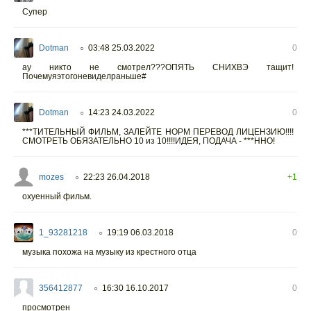
Супер
Dotman
03:48 25.03.2022
0
○
ау никто не смотрел???ОПЯТЬ СНИХВЭ тащит!
Почемуяэтогоневиделраньше#
Dotman
14:23 24.03.2022
0
○
***ТИТЕЛЬНЫЙ ФИЛЬМ, ЗАЛЕЙТЕ НОРМ ПЕРЕВОД ЛИЦЕНЗИЮ!!!!
СМОТРЕТЬ ОБЯЗАТЕЛЬНО 10 из 10!!!!ИДЕЯ, ПОДАЧА - ***ННО!
mozes
22:23 26.04.2018
+1
○
охуенный фильм.
1_93281218
19:19 06.03.2018
0
○
музыка похожа на музыку из крестного отца
356412877
16:30 16.10.2017
0
○
просмотрен