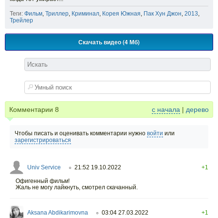
Теги:
Фильм
,
Триллер
,
Криминал
,
Корея Южная
,
Пак Хун Джон
,
2013
,
Трейлер
Скачать видео (4 Мб)
Комментарии
8
с начала
|
дерево
Чтобы писать и оценивать комментарии нужно
войти
или
зарегистрироваться
Univ Service
21:52 19.10.2022
+1
○
Офигенный фильм!
Жаль не могу лайкнуть, смотрел скачанный.
Aksana Abdikarimovna
03:04 27.03.2022
+1
○