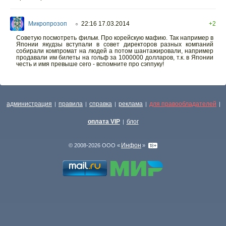
Микропрозоп
22:16 17.03.2014
+2
○
Советую посмотреть фильм. Про корейскую мафию. Так например в
Японии якудзы вступали в совет директоров разных компаний
собирали компромат на людей а потом шантажировали, например
продавали им билеты на гольф за 1000000 долларов, т.к. в Японии
честь и имя превыше сего - вспомните про сэппуку!
администрация
правила
справка
реклама
для правообладателей
|
|
|
|
|
оплата VIP
блог
|
Инфон
© 2008-2026 ООО «
»