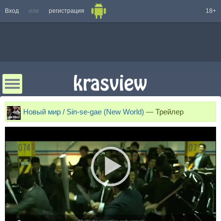
Вход
или
регистрация
18+
Новый мир / Sin-se-gae (New World)
—
Трейлер