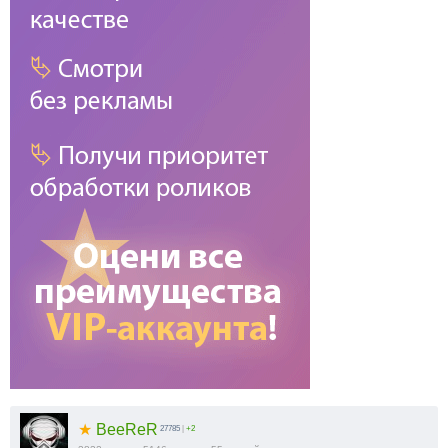
★
BeeReR
27785
|
+2