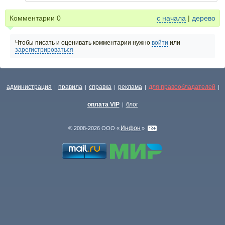
Комментарии
0
с начала
|
дерево
Чтобы писать и оценивать комментарии нужно
войти
или
зарегистрироваться
администрация
правила
справка
реклама
для правообладателей
|
|
|
|
|
оплата VIP
блог
|
Инфон
© 2008-2026 ООО «
»