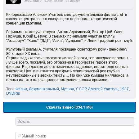
3832
видео
5146
постов
55
друзей
Кинорежиссер Алексей Учитель снял документальный фильм с БГ в
качестве центрального связующего персонажа теоретической
концепции картины.
В фильме также учавствуют: Антон Адасинский, Виктор Цой, Олег
Гаркуша, Юрий Шевчук. В съемках принимали участие группы
"Аквариум", "Кино", "ДДТ", "Авиа", "Аукцыон", и Ленинградский рок - клуб.
Культовый фильм А. Учителя посвящен советскому року - феномену
80-х годов XX века…
Страна задыхалась в тисках отжившей эпохи, все жаждало перемен…
Лучше всего, пожалуй, это отражено в творчестве героев этого
фильма. Еще далеко до стотысячных стадионов, игорит еще огонь в
кочегарке Цоя, и пытаются прикрыть ленинградский рок-клуб за
неутвержденные в верхах тексты… Но они уже кумиры миллионов, а
голоса их - это голоса целого поколения, голоса времени…
Теги:
Фильм
,
Документальный
,
Музыка
,
СССР
,
Алексей Учитель
,
1987
,
DVDRip
Скачать видео (334.1 Мб)