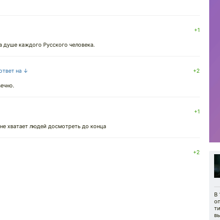
+1
на душе каждого Русского человека.
 ответ на ↓
+2
вечно.
+1
 не хватает людей досмотреть до конца
+2
В 
оп
т
вы