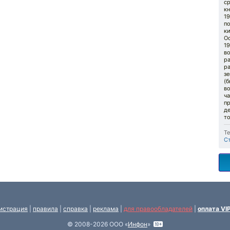
ср
к
19
по
к
О
19
в
ра
р
зе
(б
во
ча
п
д
то
Те
С
истрация
|
правила
|
справка
|
реклама
|
для правообладателей
|
оплата VI
© 2008-2026 ООО «
Инфон
»