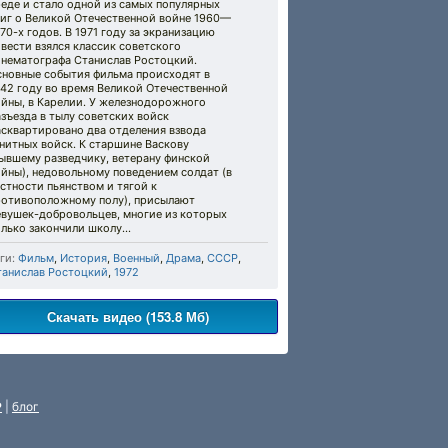
еде и стало одной из самых популярных
ниг о Великой Отечественной войне 1960—
70-х годов. В 1971 году за экранизацию
вести взялся классик советского
инематографа Станислав Ростоцкий.
сновные события фильма происходят в
42 году во время Великой Отечественной
ойны, в Карелии. У железнодорожного
зъезда в тылу советских войск
асквартировано два отделения взвода
нитных войск. К старшине Васкову
ывшему разведчику, ветерану финской
йны), недовольному поведением солдат (в
стности пьянством и тягой к
ротивоположному полу), присылают
евушек-добровольцев, многие из которых
лько закончили школу...
ги:
Фильм
,
История
,
Военный
,
Драма
,
СССР
,
танислав Ростоцкий
,
1972
Скачать видео (153.8 Мб)
P
|
блог