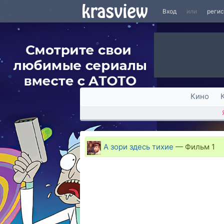
Вход
или
реги
Кино
А зори здесь тихие
—
Фильм 1