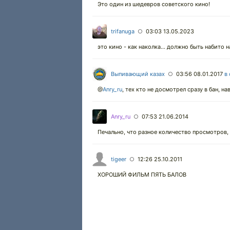
Это один из шедевров советского кино!
trifanuga
03:03 13.05.2023
○
это кино - как наколка... должно быть набито 
Выпивающий казах
03:56 08.01.2017
в
○
@
Anry_ru
,
тех кто не досмотрел сразу в бан, на
Anry_ru
07:53 21.06.2014
○
Печально, что разное количество просмотров,
tigeer
12:26 25.10.2011
○
ХОРОШИЙ ФИЛЬМ ПЯТЬ БАЛОВ