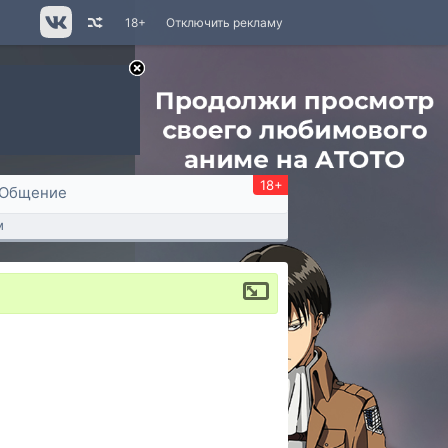
18+
Отключить рекламу
18+
Общение
м