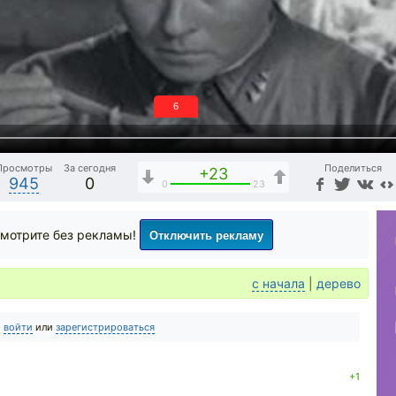
5
Просмотры
За сегодня
Поделиться
+23
945
0
0
23
Отключить рекламу
мотрите без рекламы!
с начала
|
дерево
о
войти
или
зарегистрироваться
+1