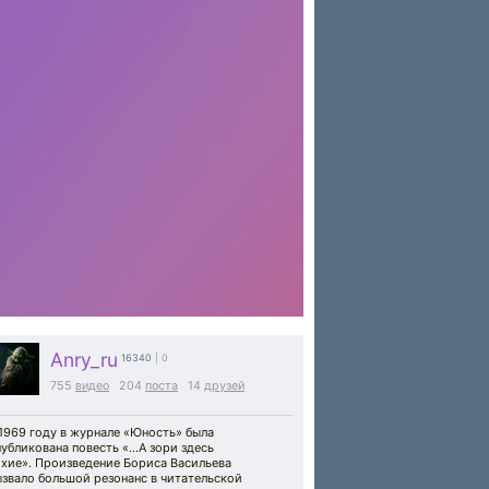
Anry_ru
16340
| 0
755
видео
204
поста
14
друзей
1969 году в журнале «Юность» была
убликована повесть «…А зори здесь
ихие». Произведение Бориса Васильева
звало большой резонанс в читательской