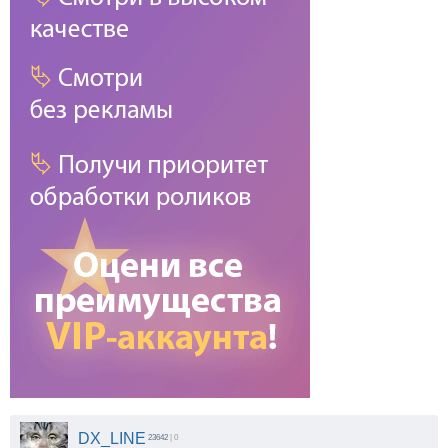
DX_LINE
23642
| 0