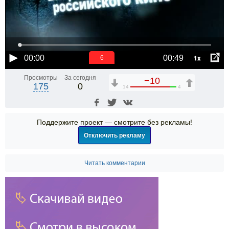
1x
00:00
00:49
6
Просмотры
За сегодня
−10
175
0
14
4
Поддержите проект — смотрите без рекламы!
Отключить рекламу
Читать комментарии