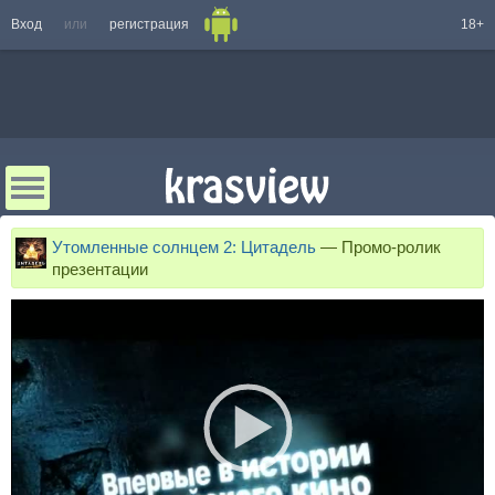
Вход
или
регистрация
18+
Утомленные солнцем 2: Цитадель
—
Промо-ролик
презентации