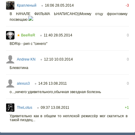
Крапленый
16:06 28.05.2014
-3
○
В НАЧАЛЕ ФИЛЬМА ЬНАПИСАНО))Моему отцу фронтовику
посвещаю
★
BeeReR
11:40 28.05.2014
0
○
BDRip - рип с "синего"
Andrew KN
12:10 10.03.2014
0
○
Блевотина
alexus3
14:26 13.08.2011
0
○
о...,ничего удивительного,обычная звездная болезнь
TheLotus
09:37 13.08.2011
+1
○
Удивительно как в общем то неплохой режиссёр мог скатиться в
такой пиздец...