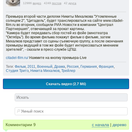
12986
видео
4249
постов
42
друга
Премьера второй части дилогии Никиты Михалкова "Утомленные
солнцем 2", "Цитадель", будет транслироваться на сайте www.citadel-
film.ru во вторник, сообщили РИА Новости в компании "Централ
Партнершип", отвечающей за прокат картины.
"Камера будет передавать сбор гостей из фойе (кинотеатра
"Октябрь"). Во время фильма покажут фильм о фильме, затем
Михалков представит со сцены съемочную группу, а после окончания
премьеры ведущий в том же фойе будет интересоваться мнением
зрителей", - сказали в пресс-службе ЦПШ.
citadel-film.ru/
Нажмите на кнопку премьера-Live
Теги:
Фильм
,
2011
,
Военный
,
Драма
,
Россия
,
Германия
,
Франция
,
Студия Тритэ
,
Никита Михалков
,
Трейлер
Скачать видео (2.7 Мб)
Комментарии
9
с начала
|
дерево