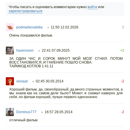
Чтобы писать и оценивать комментарии нужно
войти
или
зарегистрироваться
podmarkovalidia
11:50 12.02.2026
0
○
Очень понравился фильм.
havensson
22:41 07.09.2025
+1
○
ЗА ОДИН ЧАС И СОРОК МИНУТ МОЙ МОЗГ СГНИЛ. ПОТОМ
ВОССТАНОВИЛСЯ, И ГНИЕНИЕ ПОШЛО СНОВА.
ТАЙМКОД КОТЛОВ 1:41:11
veisaat
02:45 30.05.2014
-2
○
Хороший фильм, да, своеобразный, да,много странных моментов, а
мы знаем как на самом деле было? Может и снимал наверно для
себя, но фильм хороший, лучше первого однозначно.
Dominus777
16:57 28.05.2014
-2
○
отличный фильм