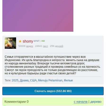
★
shorry
167427
|
+442
53006
видео
24941
пост
256
друзей
Семья отправляется в масштабное путешествие через всю
Индонезию. Их цель благородна и непроста: женить сына на девушке
из народа минангкабау. Впереди тысячи километров дорог,
столкновение разных традиций и проверка семейных уз на прочность.
Смогут ли герои преодолеть не только разделяющее их расстояние,
но и культурные барьеры ради счастья своих детей?
Теги:
2025
,
Драма
,
США
,
Menuju Pelaminan
,
Фильм
Скачать видео (552.86 Мб)
Комментарии
0
с начала
|
дерево