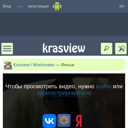
Вход
или
регистрация
18+
Коллеги / Workmates
—
Фильм
Чтобы просмотреть видео, нужно
войти
или
зарегистрироваться
: