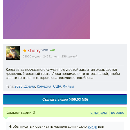
★
shorry
167419
|
+442
53006
видео
24941
пост
256
друзей
Когда из-за несчастного случая под угрозой закрытия оказывается
крошечный местный театр, Люси понимает, что готова на всё, чтобы
спасти театр га, в которого она, возможно, влюблена.
Теги:
2025
,
Драма
,
Комедия
,
США
,
Фильм
Скачать видео (459.03 Мб)
Комментарии
0
с начала
|
дерево
Чтобы писать и оценивать комментарии нужно
войти
или