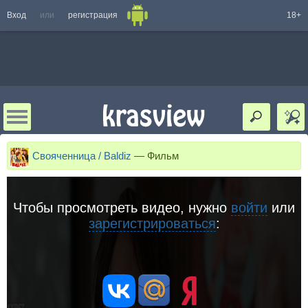
Вход
или
регистрация
18+
Свояченница / Baldiz
—
Фильм
Чтобы просмотреть видео, нужно
войти
или
зарегистрироваться
: