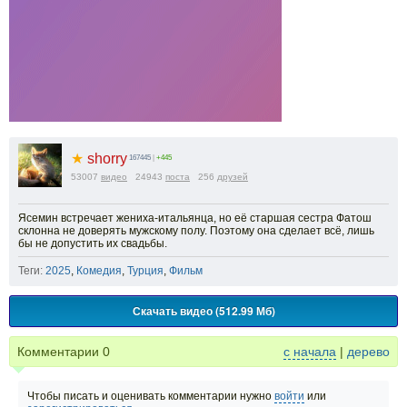
★
shorry
167445
|
+445
53007
видео
24943
поста
256
друзей
Ясемин встречает жениха-итальянца, но её старшая сестра Фатош
склонна не доверять мужскому полу. Поэтому она сделает всё, лишь
бы не допустить их свадьбы.
Теги:
2025
,
Комедия
,
Турция
,
Фильм
Скачать видео (512.99 Мб)
Комментарии
0
с начала
|
дерево
Чтобы писать и оценивать комментарии нужно
войти
или