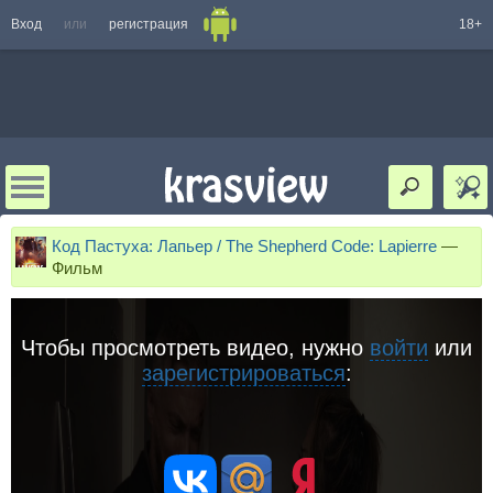
Вход
или
регистрация
18+
Код Пастуха: Лапьер / The Shepherd Code: Lapierre
—
Фильм
Чтобы просмотреть видео, нужно
войти
или
зарегистрироваться
: