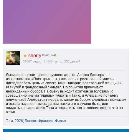
★
shorry
167456
|
+448
53007
видео
24943
поста
256
друзей
Льюис привлекает своего лучшего агента, Алекса Лапьера —
известного как «Пастырь» — к выполнению рискованной миссии:
ликвидировать цель из списка Тани Эдвардс, влиятельной женщины,
втянутой в грандиозный скандал. Но события принимают
неожиданный оборот. На сцену выходит охотник за головами, с
совершенно иными планами: убрать и Таню, и Алекса, но по чьему
поручению? Алекс стоит перед трудным выбором: следовать приказам
и оставаться верным солдатом, каким его выучили быть, или
поддаться очарованию Тани и поставить под сомнение все, во что он
верит.
Теги:
2026
,
Боевик
,
Франция
,
Фильм