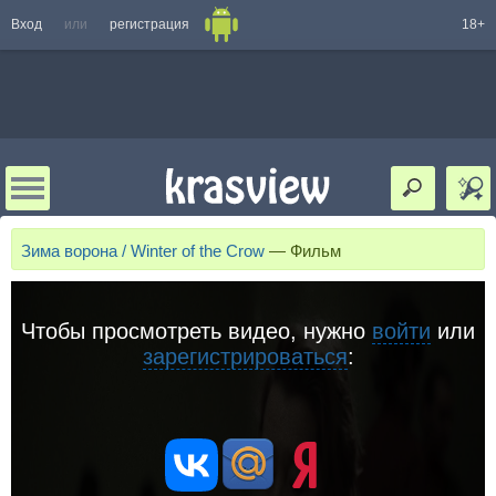
Вход
или
регистрация
18+
Зима ворона / Winter of the Crow
—
Фильм
Чтобы просмотреть видео, нужно
войти
или
зарегистрироваться
: