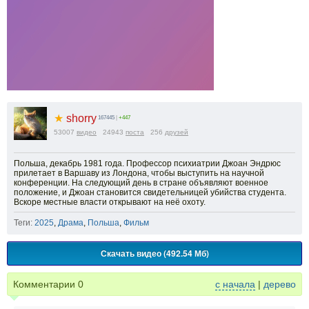
★
shorry
167445
|
+447
53007
видео
24943
поста
256
друзей
Польша, декабрь 1981 года. Профессор психиатрии Джоан Эндрюс
прилетает в Варшаву из Лондона, чтобы выступить на научной
конференции. На следующий день в стране объявляют военное
положение, и Джоан становится свидетельницей убийства студента.
Вскоре местные власти открывают на неё охоту.
Теги:
2025
,
Драма
,
Польша
,
Фильм
Скачать видео (492.54 Мб)
Комментарии
0
с начала
|
дерево