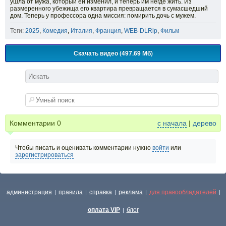
ушла от мужа, который ей изменил, и теперь им негде жить. Из
размеренного убежища его квартира превращается в сумасшедший
дом. Теперь у профессора одна миссия: помирить дочь с мужем.
Теги:
2025
,
Комедия
,
Италия
,
Франция
,
WEB-DLRip
,
Фильм
Скачать видео (497.69 Мб)
Комментарии
0
с начала
|
дерево
Чтобы писать и оценивать комментарии нужно
войти
или
зарегистрироваться
администрация
правила
справка
реклама
для правообладателей
|
|
|
|
|
оплата VIP
блог
|