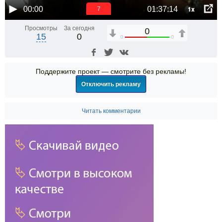
1x
00:00
01:37:14
6
Просмотры
За сегодня
0
15
0
0
0
Поддержите проект — смотрите без рекламы!
Отключить рекламу
Читать комментарии