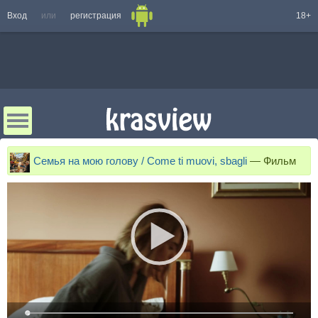
Вход
или
регистрация
18+
Семья на мою голову / Come ti muovi, sbagli
—
Фильм