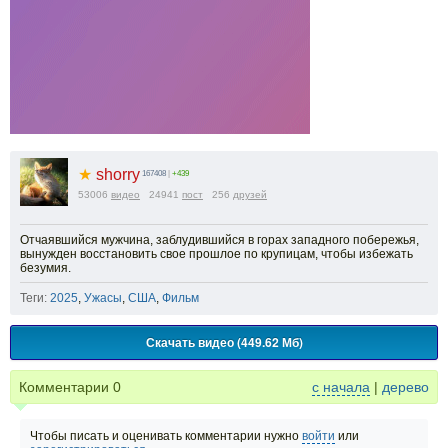
★
shorry
167408
|
+439
53006
видео
24941
пост
256
друзей
Отчаявшийся мужчина, заблудившийся в горах западного побережья,
вынужден восстановить свое прошлое по крупицам, чтобы избежать
безумия.
Теги:
2025
,
Ужасы
,
США
,
Фильм
Скачать видео (449.62 Мб)
Комментарии
0
с начала
|
дерево
Чтобы писать и оценивать комментарии нужно
войти
или