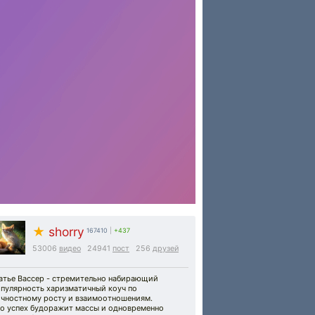
★
shorry
167410
|
+437
53006
видео
24941
пост
256
друзей
атье Вассер - стремительно набирающий
опулярность харизматичный коуч по
ичностному росту и взаимоотношениям.
го успех будоражит массы и одновременно