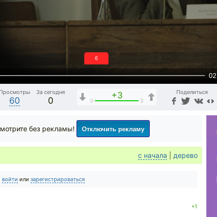
5
02
Просмотры
За сегодня
Поделиться
+3
60
0
0
3
Отключить рекламу
мотрите без рекламы!
с начала
|
дерево
о
войти
или
зарегистрироваться
+1