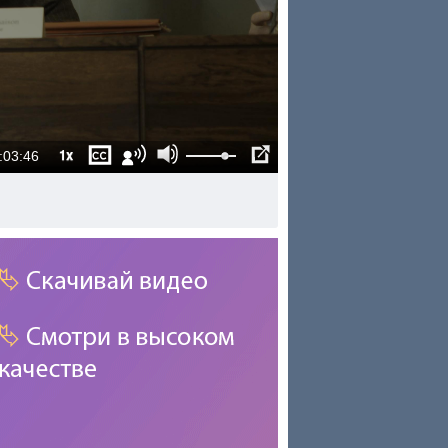
1x
:03:46