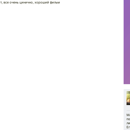
ут, все очень цинично, хороший фильм
М
п
л
Е