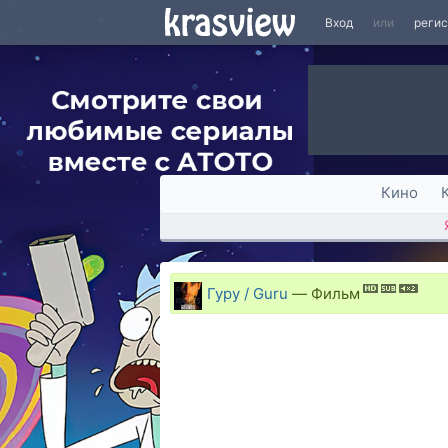
Вход
или
реги
Кино
Гуру / Guru
—
Фильм