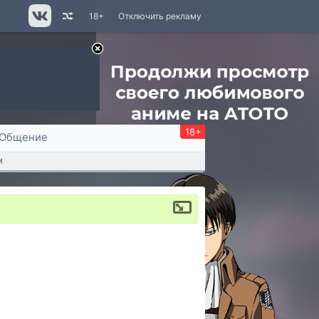
18+
Отключить рекламу
18+
Общение
м