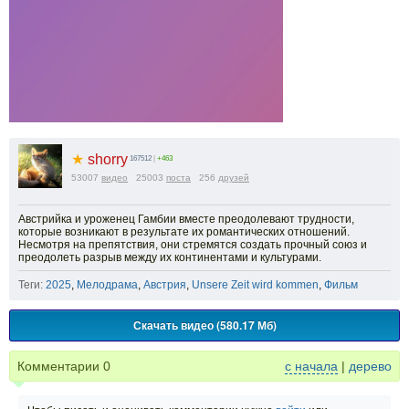
★
shorry
167512
|
+463
53007
видео
25003
поста
256
друзей
Австрийка и уроженец Гамбии вместе преодолевают трудности,
которые возникают в результате их романтических отношений.
Несмотря на препятствия, они стремятся создать прочный союз и
преодолеть разрыв между их континентами и культурами.
Теги:
2025
,
Мелодрама
,
Австрия
,
Unsere Zeit wird kommen
,
Фильм
Скачать видео (580.17 Мб)
Комментарии
0
с начала
|
дерево