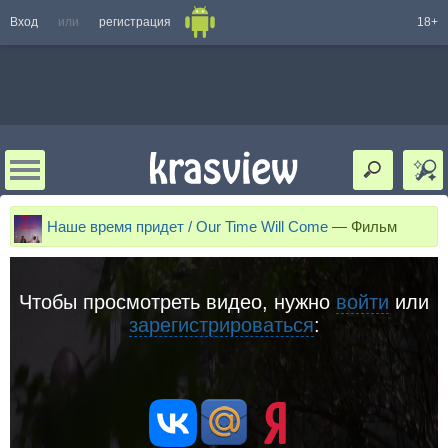
Вход
или
регистрация
18+
Наше время придет / Our Time Will Come
—
Фильм
Чтобы просмотреть видео, нужно
войти
или
зарегистрироваться
: