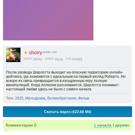
★
shorry
167448
|
+447
53007
видео
24943
поста
256
друзей
После развода Шарлотта выходит на опасную территорию онлайн-
дейтинга, где знакомится с идеальным на первый взгляд Роберто. Но
вскоре их связь превращается в изощренную игру, полную
манипуляций. Когда иллюзии рассеиваются, Шарлотта понимает:
настоящей любви здесь не было с самого начала.
Теги:
2025
,
Мелодрама
,
Великобритания
,
Фильм
Скачать видео (422.66 Мб)
Комментарии
0
с начала
|
дерево