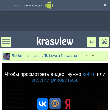
Вход
или
регистрация
18+
Любить нарцисса / To Love a Narcissist
—
Фильм
Чтобы просмотреть видео, нужно
войти
или
зарегистрироваться
: