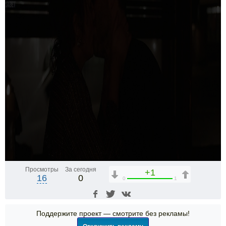
Просмотры
За сегодня
+1
16
0
0
1
Поддержите проект — смотрите без рекламы!