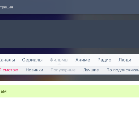
страция
Каналы
Сериалы
Фильмы
Аниме
Радио
Люди
Я смотрю
Новинки
Популярные
Лучшие
По подписчика
ьм