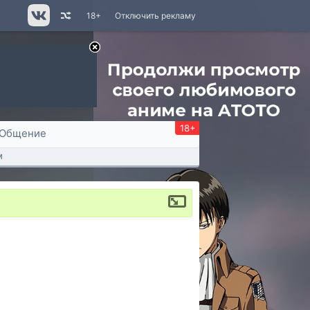
18+
Отключить рекламу
18+
Общение
м