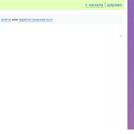
с начала
|
дерево
о
войти
или
зарегистрироваться
0