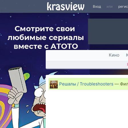
Вход
или
реги
Кино
Решалы / Troubleshooters
—
Фил