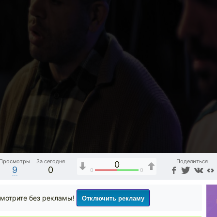
Просмотры
За сегодня
Поделиться
0
9
0
0
0
Отключить рекламу
мотрите без рекламы!