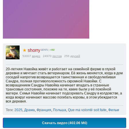
★
shorry
167471
|
+452
53007
видео
24970
постов
256
друзей
20-летняя Навойка живёт и работает на семейной ферме в глухой
деревне и мечтает стать ветеринаром. Её жизнь меняется, когда в дом
соседей напротив возвращается таинственная и свободолюбивая
Сандра, полная противоположность скромной Навойки. С
возвращением Сандры Навойка начинает впадать в странные
трансовые состояния, похожие на те, какие были у её покойной
матери. Семья Навойки начинает подозревать Сандру в колдовстве, а
когда вокруг начинают массово погибать коровы, в этом убеждается
вся деревня.
Теги:
2025
,
Драма
,
Франция
,
Польша
,
Que ma volonté soit faite
,
Фильм
Скачать видео (402.06 Мб)