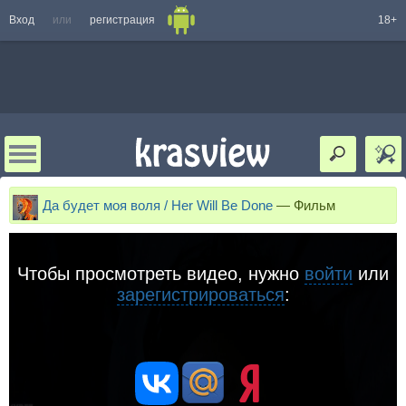
Вход
или
регистрация
18+
Да будет моя воля / Her Will Be Done
—
Фильм
Чтобы просмотреть видео, нужно
войти
или
зарегистрироваться
: