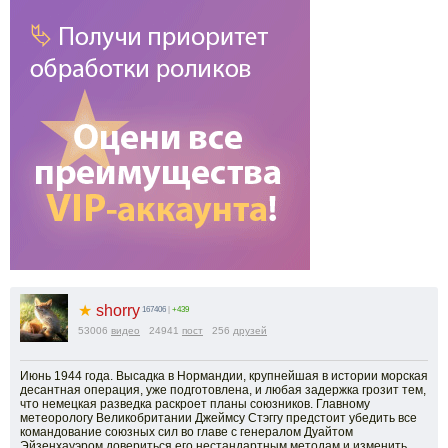
★
shorry
167406
|
+439
53006
видео
24941
пост
256
друзей
Июнь 1944 года. Высадка в Нормандии, крупнейшая в истории морская
десантная операция, уже подготовлена, и любая задержка грозит тем,
что немецкая разведка раскроет планы союзников. Главному
метеорологу Великобритании Джеймсу Стэггу предстоит убедить все
командование союзных сил во главе с генералом Дуайтом
Эйзенхауэром довериться его нестандартным методам и изменить