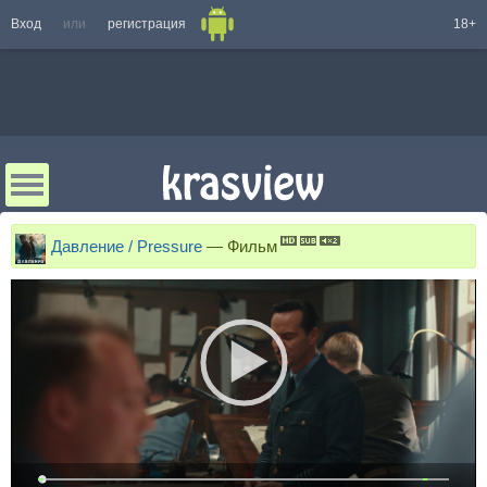
Вход
или
регистрация
18+
Давление / Pressure
—
Фильм