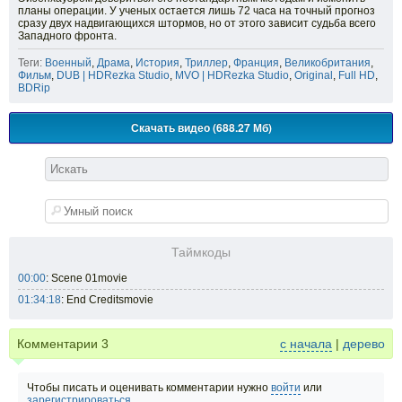
планы операции. У ученых остается лишь 72 часа на точный прогноз
сразу двух надвигающихся штормов, но от этого зависит судьба всего
Западного фронта.
Теги:
Военный
,
Драма
,
История
,
Триллер
,
Франция
,
Великобритания
,
Фильм
,
DUB | HDRezka Studio
,
MVO | HDRezka Studio
,
Original
,
Full HD
,
BDRip
Скачать видео (688.27 Мб)
Таймкоды
00:00
: Scene 01movie
01:34:18
: End Creditsmovie
Комментарии
3
с начала
|
дерево
Чтобы писать и оценивать комментарии нужно
войти
или
зарегистрироваться