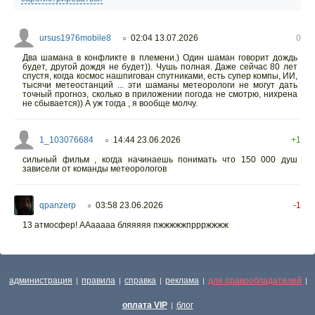
ursus1976mobile8
02:04 13.07.2026
0
○
Два шамана в конфликте в племени.) Один шаман говорит дождь
будет, другой дождя не будет)). Чушь полная. Даже сейчас 80 лет
спустя, когда космос нашпигован спутниками, есть супер компы, ИИ,
тысячи метеостанций ... эти шаманы метеорологи не могут дать
точный прогноз, сколько в приложении погода не смотрю, нихрена
не сбывается)) А уж тогда , я вообще молчу.
1_103076684
14:44 23.06.2026
+1
○
сильный фильм , когда начинаешь понимать что 150 000 душ
зависели от команды метеорологов
qpanzerp
03:58 23.06.2026
-1
○
13 атмосфер! ААааааа бляяяяя пжжжжжпррржжжж
администрация
правила
справка
реклама
для правообладателей
|
|
|
|
|
оплата VIP
блог
|