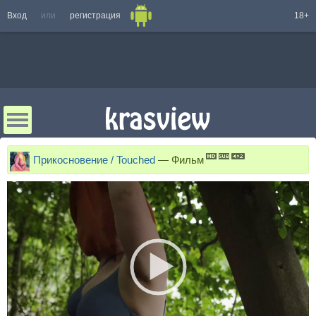
Вход
или
регистрация
18+
Прикосновение / Touched
—
Фильм