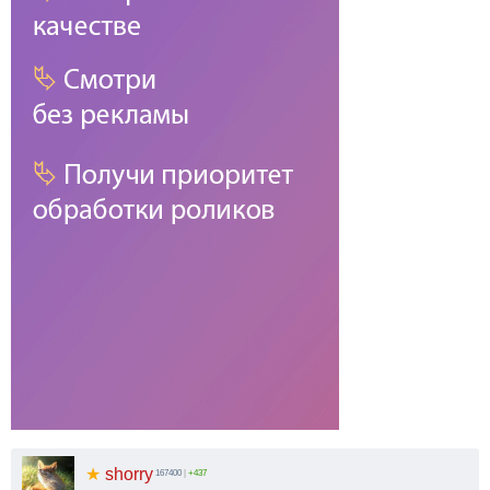
★
shorry
167400
|
+437