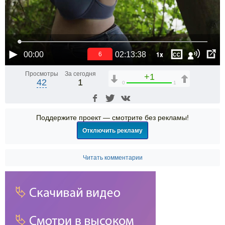
1x
00:00
02:13:38
6
Просмотры
За сегодня
+1
42
1
0
1
Поддержите проект — смотрите без рекламы!
Отключить рекламу
Читать комментарии