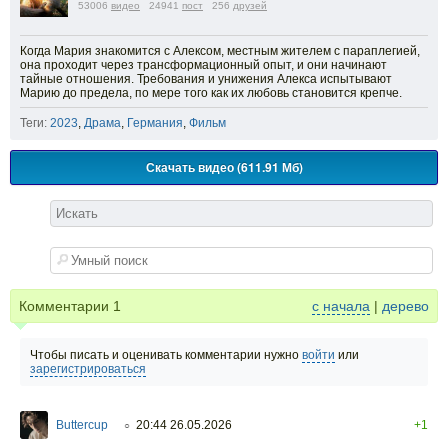
53006
видео
24941
пост
256
друзей
Когда Мария знакомится с Алексом, местным жителем с параплегией,
она проходит через трансформационный опыт, и они начинают
тайные отношения. Требования и унижения Алекса испытывают
Марию до предела, по мере того как их любовь становится крепче.
Теги:
2023
,
Драма
,
Германия
,
Фильм
Скачать видео (611.91 Мб)
Комментарии
1
с начала
|
дерево
Чтобы писать и оценивать комментарии нужно
войти
или
зарегистрироваться
Buttercup
20:44 26.05.2026
+1
○