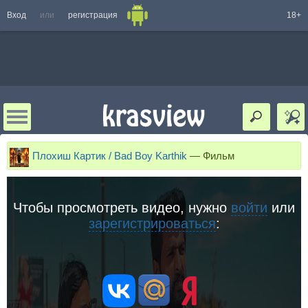
Вход
или
регистрация
18+
Плохиш Картик / Bad Boy Karthik
—
Фильм
Чтобы просмотреть видео, нужно
войти
или
зарегистрироваться
: