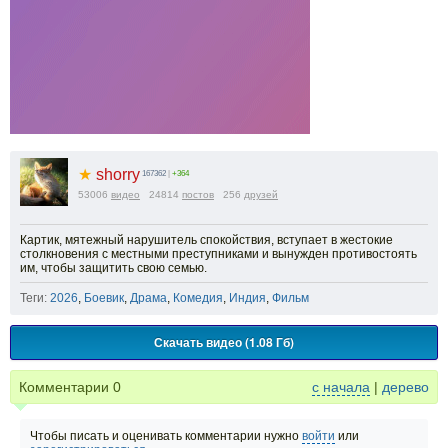
★
shorry
167362
|
+364
53006
видео
24814
постов
256
друзей
Картик, мятежный нарушитель спокойствия, вступает в жестокие
столкновения с местными преступниками и вынужден противостоять
им, чтобы защитить свою семью.
Теги:
2026
,
Боевик
,
Драма
,
Комедия
,
Индия
,
Фильм
Скачать видео (1.08 Гб)
Комментарии
0
с начала
|
дерево
Чтобы писать и оценивать комментарии нужно
войти
или