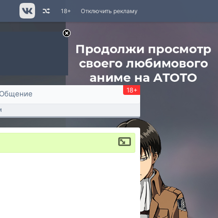
18+
Отключить рекламу
18+
Общение
м