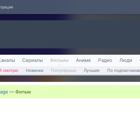
страция
Каналы
Сериалы
Фильмы
Аниме
Радио
Люди
Я смотрю
Новинки
Популярные
Лучшие
По подписчика
mage
—
Фильм