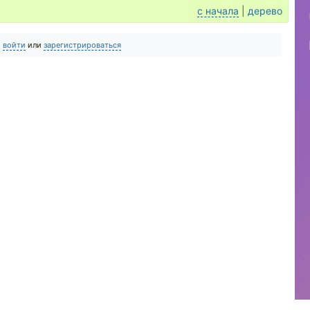
с начала
|
дерево
о
войти
или
зарегистрироваться