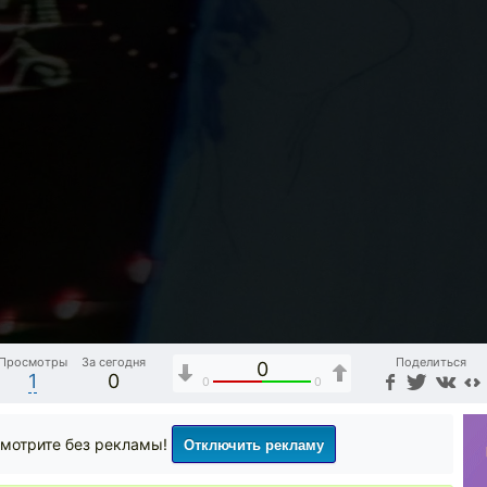
Просмотры
За сегодня
Поделиться
0
1
0
0
0
Отключить рекламу
мотрите без рекламы!