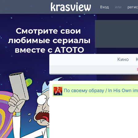
Вход
или
реги
Кино
По своему образу / In His Own i