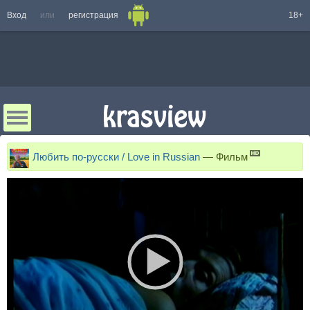
Вход
или
регистрация
18+
Любить по-русски / Love in Russian
—
Фильм