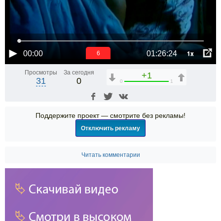
1x
00:00
01:26:24
6
Просмотры
За сегодня
+1
31
0
0
1
Поддержите проект — смотрите без рекламы!
Отключить рекламу
Читать комментарии