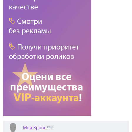
Моя Кровь
213
| 0