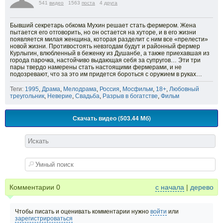
541
видео
1563
поста
4
друга
Бывший секретарь обкома Мухин решает стать фермером. Жена
пытается его отговорить, но он остается на хуторе, и в его жизни
появляется милая женщина, которая разделит с ним все «прелести»
новой жизни. Противостоять невзгодам будут и районный фермер
Курлыгин, влюбленный в беженку из Душанбе, а также приехавшая из
города парочка, настойчиво выдающая себя за супругов… Эти три
пары твердо намерены стать настоящими фермерами, и не
подозревают, что за это им придется бороться с оружием в руках…
Теги:
1995
,
Драма
,
Мелодрама
,
Россия
,
Мосфильм
,
18+
,
Любовный
треугольник
,
Неверие
,
Свадьба
,
Разрыв в богатстве
,
Фильм
Скачать видео (503.44 Мб)
Комментарии
0
с начала
|
дерево
Чтобы писать и оценивать комментарии нужно
войти
или
зарегистрироваться