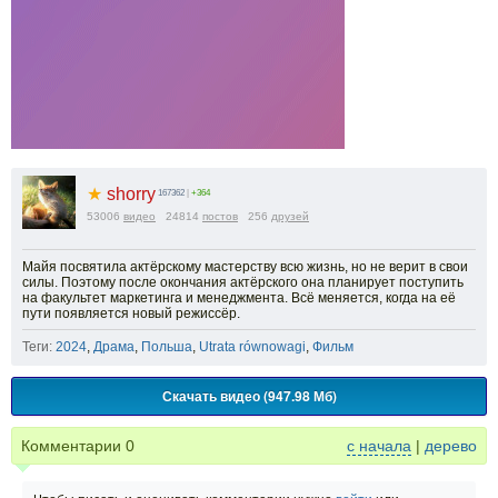
★
shorry
167362
|
+364
53006
видео
24814
постов
256
друзей
Майя посвятила актёрскому мастерству всю жизнь, но не верит в свои
силы. Поэтому после окончания актёрского она планирует поступить
на факультет маркетинга и менеджмента. Всё меняется, когда на её
пути появляется новый режиссёр.
Теги:
2024
,
Драма
,
Польша
,
Utrata równowagi
,
Фильм
Скачать видео (947.98 Мб)
Комментарии
0
с начала
|
дерево