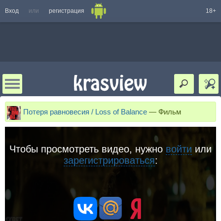
Вход
или
регистрация
18+
Потеря равновесия / Loss of Balance
—
Фильм
Чтобы просмотреть видео, нужно
войти
или
зарегистрироваться
: