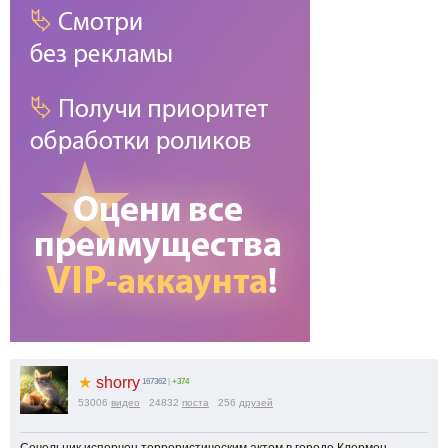
★
shorry
167362
|
+374
53006
видео
24832
поста
256
друзей