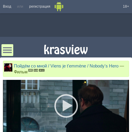
Вход
или
регистрация
18+
Пойдём со мной / Viens je t'emmène / Nobody's Hero
—
Фильм