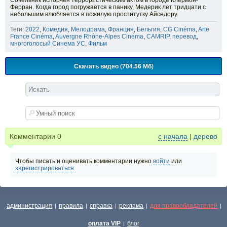
Сочельник испорчен террористическим актом в городе Клермон-
Ферран. Когда город погружается в панику, Медерик лет тридцати с
небольшим влюбляется в пожилую проститутку Айседору.
Теги:
2022
,
Комедия
,
Мелодрама
,
Франция
,
Бельгия
,
CG Cinéma
,
Arte
France Cinéma
,
Auvergne Rhône-Alpes Cinéma
,
CAMRIP
,
перевод
,
многоголосый Синема УС
,
Фильм
Скачать видео (704.56 Мб)
Комментарии
0
с начала
|
дерево
Чтобы писать и оценивать комментарии нужно
войти
или
зарегистрироваться
администрация
правила
справка
реклама
для правообладателей
|
|
|
|
|
оплата VIP
блог
|