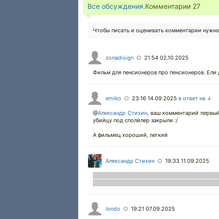
Все обсуждения.
Комментарии
27
Чтобы писать и оценивать комментарии нужн
zonadisign
21:54 02.10.2025
○
Фильм для пенсионеров про пенсионеров. Ели
emiko
23:16 14.09.2025
в ответ на ↓
○
@
Александр Стихин
,
ваш комментарий первый, 
убийцу под сполйлер закрыли :/
А фильмец хороший, легкий
Александр Стихин
19:33 11.09.2025
○
Все хорошо, елсли бы не куча повесточек.
британский застройщик отбирающий паспорта 
londo
19:21 07.09.2025
○