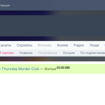
страция
Каналы
Сериалы
Фильмы
Аниме
Радио
Люди
Я смотрю
Новинки
Популярные
Лучшие
По подписчика
e Thursday Murder Club
—
Фильм