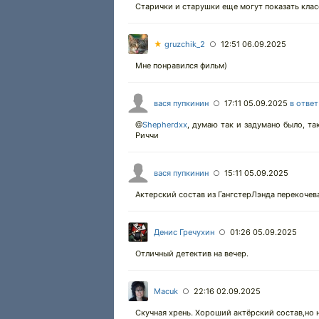
Старички и старушки еще могут показать клас
★
gruzchik_2
12:51 06.09.2025
○
Мне понравился фильм)
вася пупкинин
17:11 05.09.2025
в ответ
○
@
Shepherdxx
,
думаю так и задумано было, та
Риччи
вася пупкинин
15:11 05.09.2025
○
Актерский состав из ГангстерЛэнда перекочев
Денис Гречухин
01:26 05.09.2025
○
Отличный детектив на вечер.
Macuk
22:16 02.09.2025
○
Скучная хрень. Хороший актёрский состав,но 