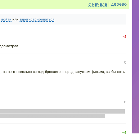
с начала
|
дерево
о
войти
или
зарегистрироваться
-4
 досмотрел
0
на него невольно взгляд бросается перед запуском фильма, вы бы хоть
0
 Тупой британский коп - умная женщина британо-афреканка, плохой
- мигрант шахматист убивший в целях самообороны и тд тп.
+4