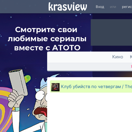
Вход
или
реги
Кино
Клуб убийств по четвергам / Th