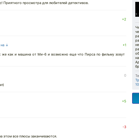
с! Приятного просмотра для любителей детективов.
+2
Ч
че
р
ра
не
 на ↓
+1
р
об
к же как и машина от Ми-6 и возможно еще что Пирса по фильму зовут
н
А
бр
0
Те
Т
1
ал)
+5
-3
на этом все плюсы заканчиваются.