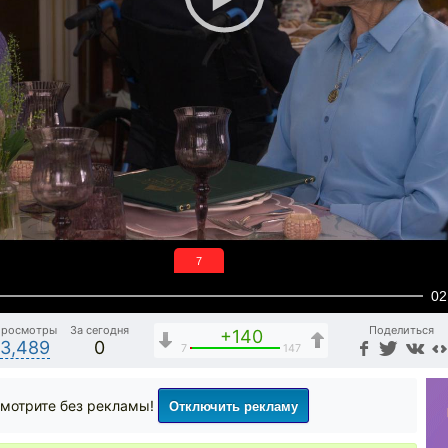
6
02
Просмотры
За сегодня
Поделиться
+140
3,489
0
7
147
Отключить рекламу
мотрите без рекламы!