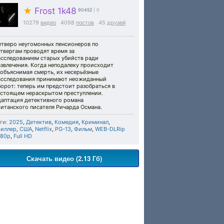
★
Frost 1k48
90452
| 0
10279
видео
4098
постов
45
друзей
етверо неугомонных пенсионеров по
твергам проводят время за
асследованием старых убийств ради
звлечения. Когда неподалеку происходит
объяснимая смерть, их несерьёзные
асследования принимают неожиданный
орот: теперь им предстоит разобраться в
астоящем нераскрытом преступлении.
даптация детективного романа
итанского писателя Ричарда Османа.
ги:
2025
,
Детектив
,
Комедия
,
Криминал
,
риллер
,
США
,
Netflix
,
PG-13
,
Фильм
,
WEB-DLRip
080p
,
Full HD
Скачать видео (2.13 Гб)