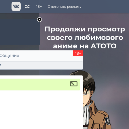
18+
Отключить рекламу
18+
Общение
м