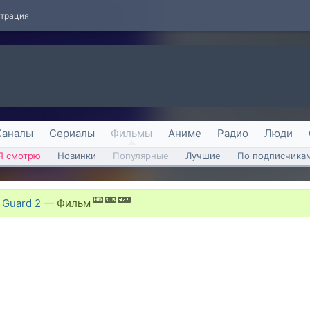
страция
Каналы
Сериалы
Фильмы
Аниме
Радио
Люди
Я смотрю
Новинки
Популярные
Лучшие
По подписчика
 Guard 2
—
Фильм