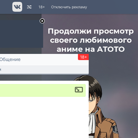
18+
Отключить рекламу
18+
Общение
м