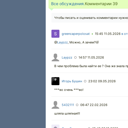
Все обсуждения.
Комментарии
39
Чтобы писать и оценивать комментарии нужн
greencaperpolosat
15:45 11.05.2026
в от
•
@
Laypzz
,
Можно, А зачем?🤣
Laypzz
14:57 11.05.2026
○
В чем проблема была найти ее ? Она же знала 
Игорь Бушин
23:02 09.05.2026
○
***во очень ***во!
5432111
06:47 22.02.2026
○
шляпа шляпная!!!