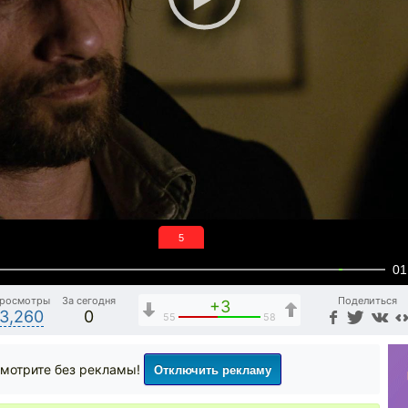
5
01
росмотры
За сегодня
Поделиться
+3
3,260
0
55
58
Отключить рекламу
мотрите без рекламы!