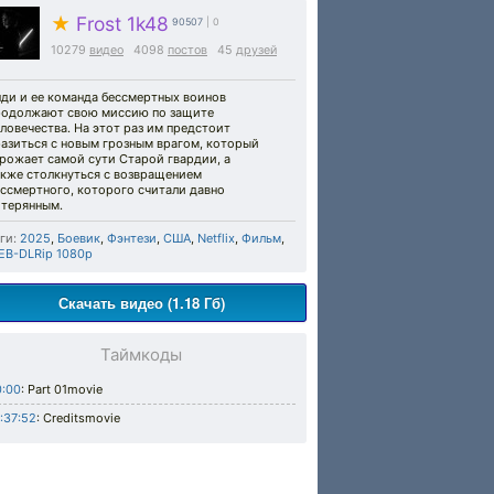
★
Frost 1k48
90507
| 0
10279
видео
4098
постов
45
друзей
нди и ее команда бессмертных воинов
родолжают свою миссию по защите
ловечества. На этот раз им предстоит
разиться с новым грозным врагом, который
рожает самой сути Старой гвардии, а
акже столкнуться с возвращением
ссмертного, которого считали давно
отерянным.
ги:
2025
,
Боевик
,
Фэнтези
,
США
,
Netflix
,
Фильм
,
EB-DLRip 1080p
Скачать видео (1.18 Гб)
Таймкоды
0:00
: Part 01movie
:37:52
: Creditsmovie