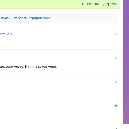
с начала
|
дерево
о
войти
или
зарегистрироваться
вет на ↓
+1
0
примерно место. Ну типа какое море.
0
+5