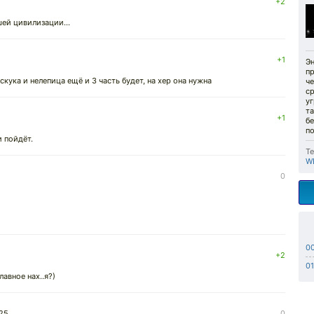
+2
шей цивилизации...
+1
Э
п
скука и нелепица ещё и 3 часть будет, на хер она нужна
че
с
уг
т
+1
бе
п
и пойдёт.
Те
W
0
0
+2
01
лавное нах..я?)
025
0