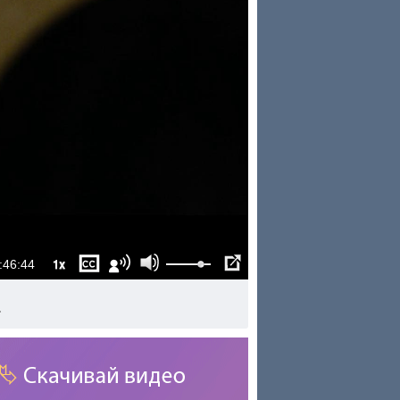
1x
:46:44