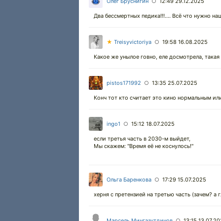
Олег Бруснигин
12:49 29.12.2025
○
Два бессмертных педика!!!.... Всё что нужно на
★
Treisyvictoriya
19:58 16.08.2025
○
Какое же унылое говно, еле досмотрела, такая 
pistos171992
13:35 25.07.2025
○
Конч тот кто считает это кино нормальным ил
ingo1
15:12 18.07.2025
○
если третья часть в 2030-м выйдет,
Мы скажем: "Время её не коснулось!"
Ольга Баренкова
17:29 15.07.2025
○
херня с претензией на третью часть (зачем? а г
Марсель Мингазутдинов
13:15 13.07.2
○