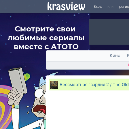
Вход
или
реги
Кино
Бессмертная гвардия 2 / The Old