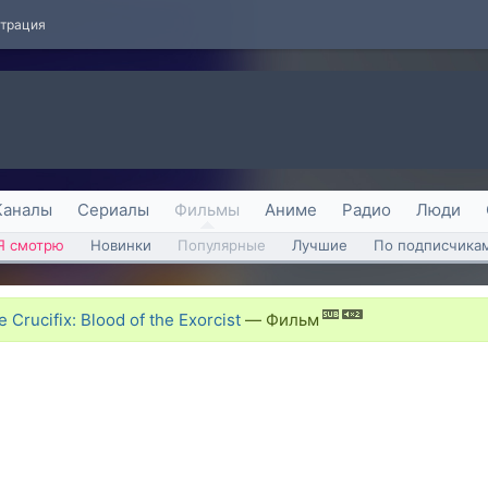
страция
Каналы
Сериалы
Фильмы
Аниме
Радио
Люди
Я смотрю
Новинки
Популярные
Лучшие
По подписчика
Crucifix: Blood of the Exorcist
—
Фильм