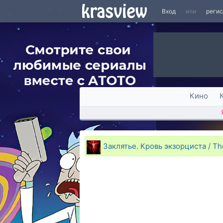
Вход
или
реги
Кино
Заклятье. Кровь экзорциста / The 