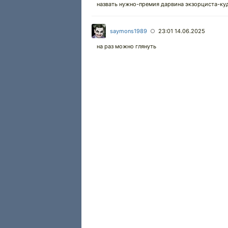
назвать нужно-премия дарвина экзорциста-куд
saymons1989
23:01 14.06.2025
○
на раз можно глянуть