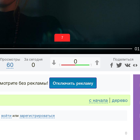
6
01
Просмотры
За сегодня
Поделиться
0
60
0
1
1
Отключить рекламу
мотрите без рекламы!
с начала
|
дерево
о
войти
или
зарегистрироваться
0