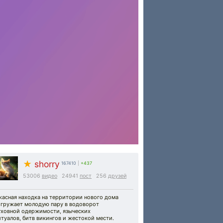
★
shorry
167410
|
+437
53006
видео
24941
пост
256
друзей
жасная находка на территории нового дома
огружает молодую пару в водоворот
уховной одержимости, языческих
туалов, битв викингов и жестокой мести.