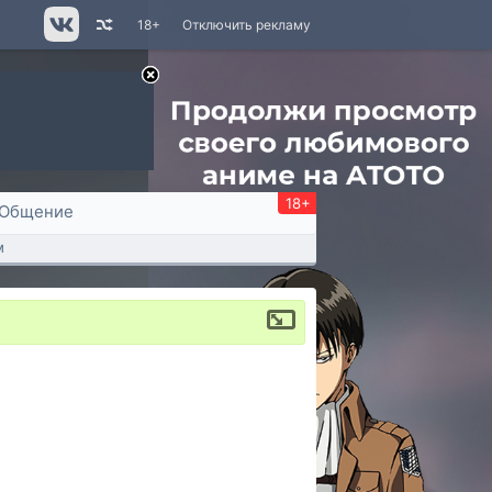
18+
Отключить рекламу
18+
Общение
м