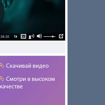
1x
:34:10