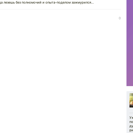
а лезешь без полномочий и опыта-поделом зажмурился...
0
У
п
д
ри