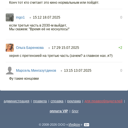
Конч тот кто считает это кино нормальным или пойдёт.
ingo1
15:12 18.07.2025
0
○
если третья часть в 2030-м выйдет,
Мы скажем: "Время её не коснулось!"
Ольга Баренкова
17:29 15.07.2025
+2
○
херня с претензией на третью часть (зачем? а главное нах..я?)
Марсель Мингазутдинов
13:15 13.07.2025
0
○
Фу такие концовки
администрация
правила
справка
реклама
для правообладателей
|
|
|
|
|
оплата VIP
блог
|
Инфон
© 2008-2026 ООО «
»