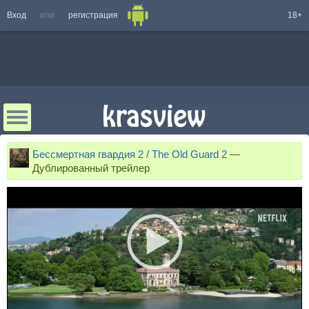
Вход
или
регистрация
18+
Бессмертная гвардия 2 / The Old Guard 2
—
Дублированный трейлер