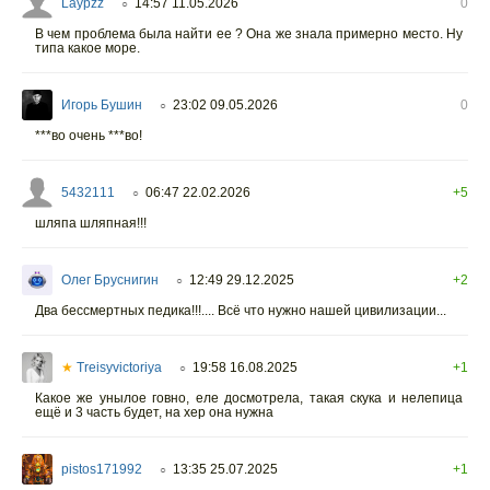
Laypzz
14:57 11.05.2026
0
○
В чем проблема была найти ее ? Она же знала примерно место. Ну
типа какое море.
Игорь Бушин
23:02 09.05.2026
0
○
***во очень ***во!
5432111
06:47 22.02.2026
+5
○
шляпа шляпная!!!
Олег Бруснигин
12:49 29.12.2025
+2
○
Два бессмертных педика!!!.... Всё что нужно нашей цивилизации...
★
Treisyvictoriya
19:58 16.08.2025
+1
○
Какое же унылое говно, еле досмотрела, такая скука и нелепица
ещё и 3 часть будет, на хер она нужна
pistos171992
13:35 25.07.2025
+1
○