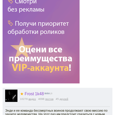
★
Frost 1k48
90454
| 0
10279
видео
4098
постов
45
друзей
Энди и ее команда бессмертных воинов продолжают свою миссию по
защите человечества. На этот раз им предстоит сразиться с новым