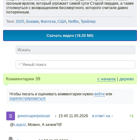
грозным врагом, который угрожает самой сути Старой гвардии, а также
столкнуться с возвращением бессмертного, которого считали давно
потерянным.
Теги:
2025
,
Боевик
,
Фэнтези
,
США
,
Netflix
,
Трейлер
Скачать видео (18.35 Мб)
Комментарии
39
с начала
|
дерево
Чтобы писать и оценивать комментарии нужно
войти
или
зарегистрироваться
greencaperpolosat
15:45 11.05.2026
в ответ на ↓
+1
○
@
Laypzz
,
Можно, А зачем?🤣