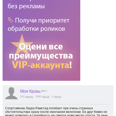
Моя Кровь
213
| 0
541
видео
1563
поста
4
друга
Спортсменка Лаура Рамстед погибает при очень странных
обстоятельствах сразу после окончания велогонки. Ее друг Кевин не
может поверить в случайность ее смерти даже месяц спустя. За день