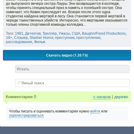
до выпускного вечера сестра Лауры Энн возвращается в колледж,
чтобы принять специальный приз в память о погибшей сестре. Она
замечает, что Кевин преследует ее. Вскоре после этого одна
студентка найдена мертвой в лесу. Она становится первой жертвой в
череде таинственных убийств. Интересно, что мертвыми оказываются
только члены спортивной команды колледжа...
Теги:
1981
,
Детектив
,
Триллер
,
Ужасы
,
США
,
Baughn/Freed Productions
,
18+
,
Слэшер
,
Slasher Horror
,
преступник
,
преступление
,
расследование
,
Фильм
Скачать видео (1.35 Гб)
Комментарии
0
с начала
|
дерево
Чтобы писать и оценивать комментарии нужно
войти
или
зарегистрироваться