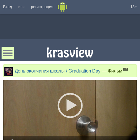
Вход
или
регистрация
18+
День окончания школы / Graduation Day
—
Фильм