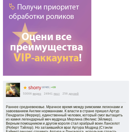
★
shorry
167405
|
+439
53006
видео
24941
пост
256
друзей
Раннее средневековье. Мрачное время между римскими легионами и
завоеванием Англии норманнами. К власти в стране пришел Артур
Пендрагон (Феррер), единственный человек, который смог вытащить
из камня легендарный меч мудреца Мерлина (Феликс Эйлмер).
Верным помощником и другом короля стал храбрый воин Ланселот
(Роберт Тэйлор). Но затаившийся враг Артура Модред (Стэнли
Бэйкер) решает стравить Артура и Ланселота, используя страсть