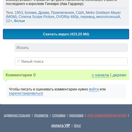
последнего к королеве Гиневре (Ава Гарднер).
Теги:
1953
,
Боевик
,
Драма
,
Приключения
,
США
,
Metro Goldwyn Mayer
(MGM)
,
Cinema Scope Picture
,
DVDRip 480p
,
перевод
,
многоголосый
,
12+
,
Фильм
Скачать видео (423.25 Мб)
Комментарии
0
с начала
|
дерево
Чтобы писать и оценивать комментарии нужно
войти
или
зарегистрироваться
администрация
правила
справка
реклама
для правообладателей
|
|
|
|
|
оплата VIP
блог
|