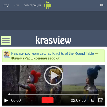
Вход
или
регистрация
18+
Рыцари круглого стола / Knights of the Round Table
—
Фильм (Расширенная версия)
1x
00:00
02:07:36
6