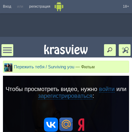
Вход
или
регистрация
18+
Пережить тебя / Surviving you
—
Фильм
Чтобы просмотреть видео, нужно
войти
или
зарегистрироваться
: