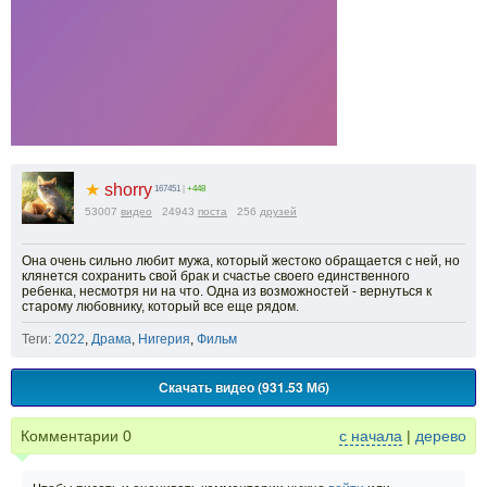
★
shorry
167451
|
+448
53007
видео
24943
поста
256
друзей
Она очень сильно любит мужа, который жестоко обращается с ней, но
клянется сохранить свой брак и счастье своего единственного
ребенка, несмотря ни на что. Одна из возможностей - вернуться к
старому любовнику, который все еще рядом.
Теги:
2022
,
Драма
,
Нигерия
,
Фильм
Скачать видео (931.53 Мб)
Комментарии
0
с начала
|
дерево