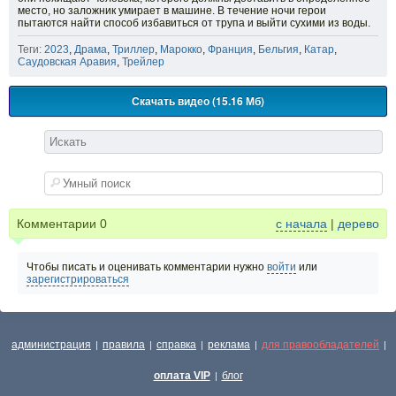
место, но заложник умирает в машине. В течение ночи герои
пытаются найти способ избавиться от трупа и выйти сухими из воды.
Теги:
2023
,
Драма
,
Триллер
,
Марокко
,
Франция
,
Бельгия
,
Катар
,
Саудовская Аравия
,
Трейлер
Скачать видео (15.16 Мб)
Комментарии
0
с начала
|
дерево
Чтобы писать и оценивать комментарии нужно
войти
или
зарегистрироваться
администрация
правила
справка
реклама
для правообладателей
|
|
|
|
|
оплата VIP
блог
|