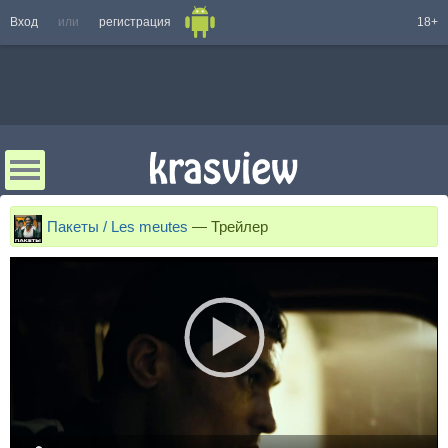
Вход
или
регистрация
18+
Пакеты / Les meutes
—
Трейлер