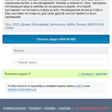
охранника музея, и им овладевают любовь и нежность. Она - женщина,
потерявшая веру в любовь из-за кризиса в браке, что порой
заставляет ее потерять и веру в себя. Неожиданная встреча Гойо и
Евы заставит их открыть для себя другой способ любить и быть
любимыми.
Теги:
2024
,
Драма
,
Мелодрама
,
Аргентина
,
Netflix
,
Фильм
,
WEB-DLRip
1080p
Скачать видео (949.84 Мб)
Комментарии
0
с начала
|
дерево
Чтобы писать и оценивать комментарии нужно
войти
или
зарегистрироваться
администрация
правила
справка
реклама
для правообладателей
|
|
|
|
|