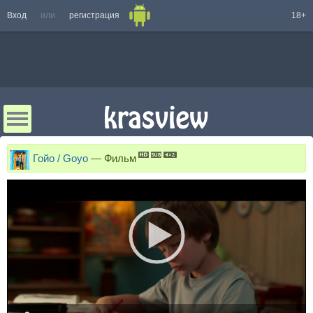
Вход
или
регистрация
18+
Гойо / Goyo
—
Фильм