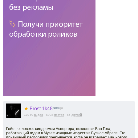
★
Frost 1k48
90480
| 0
10279
видео
4098
постов
45
друзей
Гойо - человек с синдромом Аспергера, поклонник Ван Гога,
работающий гидом в Музее изящных искусств в Буэнос-Айресе. Его
привычный распорядок прерывается, когда он встречает Еву, нового