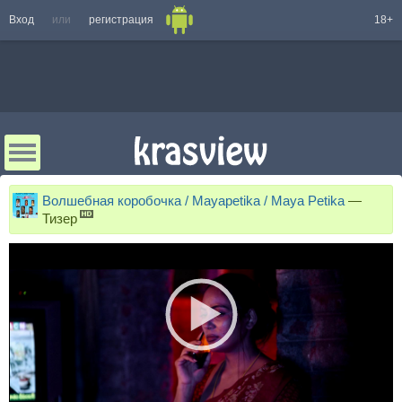
Вход
или
регистрация
18+
Волшебная коробочка / Mayapetika / Maya Petika
—
Тизер