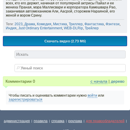
всех, кто его держит, начиная от популярной актрисы Пайал и ее
жениха Праная, мэра Маллисвари и корпоратора Камешвара Рао,
заканчивая автомехаником Али, Аасрой, сторожем Нараяной, его
женой и вором Срину.
Теги:
2023
,
Драма
,
Комедия
,
Мистика
,
Триллер
,
Фантастика
,
Фэнтези
,
Индия
,
Just Ordinary Entertainment
,
WEB-DLRip
,
Трейлер
Скачать видео (2.73 Мб)
Комментарии
0
с начала
|
дерево
Чтобы писать и оценивать комментарии нужно
войти
или
зарегистрироваться
администрация
правила
справка
реклама
для правообладателей
|
|
|
|
|