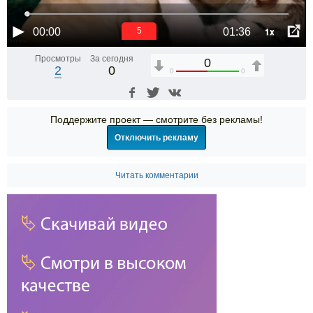
1x
00:00
01:36
5
Просмотры
За сегодня
0
2
0
0
0
Поддержите проект — смотрите без рекламы!
Отключить рекламу
Читать комментарии