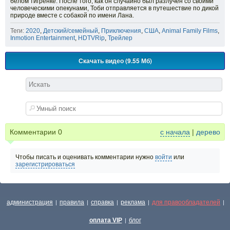
белом тигрёнке. После того, как он случайно был разлучен со своими
человеческими опекунами, Тоби отправляется в путешествие по дикой
природе вместе с собакой по имени Лана.
Теги:
2020
,
Детский/семейный
,
Приключения
,
США
,
Animal Family Films
,
Inmotion Entertainment
,
HDTVRip
,
Трейлер
Скачать видео (9.55 Мб)
Комментарии
0
с начала
|
дерево
Чтобы писать и оценивать комментарии нужно
войти
или
зарегистрироваться
администрация
правила
справка
реклама
для правообладателей
|
|
|
|
|
оплата VIP
блог
|