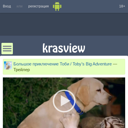
Вход
или
регистрация
18+
Большое приключение Тоби / Toby’s Big Adventure
—
Трейлер