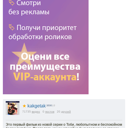
★
kakgetak
38590
| 0
71735
видео
0
постов
20
друзей
Это первый фильм из новой серии о Тоби, любопытном и беспокойном