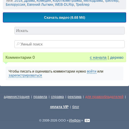
Теги:
2018
,
Драма
,
Комедия
,
Короткометражка
,
Мелодрама
,
Триллер
,
Белоруссия
,
Евгений Лыткин
,
WEB-DLRip
,
Трейлер
Скачать видео (6.68 Мб)
Комментарии
0
с начала
|
дерево
Чтобы писать и оценивать комментарии нужно
войти
или
зарегистрироваться
администрация
правила
справка
реклама
для правообладателей
|
|
|
|
|
оплата VIP
блог
|
Инфон
© 2008-2026 ООО «
»