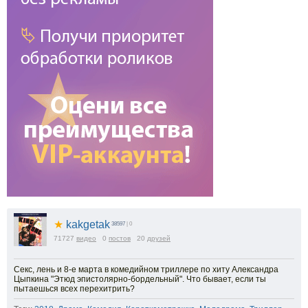
★
kakgetak
38597
| 0
71727
видео
0
постов
20
друзей
Секс, лень и 8-е марта в комедийном триллере по хиту Александра
Цыпкина "Этюд эпистолярно-бордельный". Что бывает, если ты
пытаешься всех перехитрить?