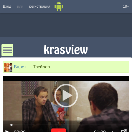
Вход
или
регистрация
18+
Вцвет
—
Трейлер