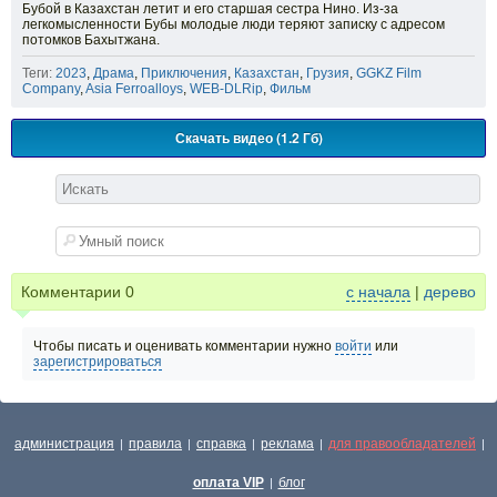
Бубой в Казахстан летит и его старшая сестра Нино. Из-за
легкомысленности Бубы молодые люди теряют записку с адресом
потомков Бахытжана.
Теги:
2023
,
Драма
,
Приключения
,
Казахстан
,
Грузия
,
GGKZ Film
Company
,
Asia Ferroalloys
,
WEB-DLRip
,
Фильм
Скачать видео (1.2 Гб)
Комментарии
0
с начала
|
дерево
Чтобы писать и оценивать комментарии нужно
войти
или
зарегистрироваться
администрация
правила
справка
реклама
для правообладателей
|
|
|
|
|
оплата VIP
блог
|