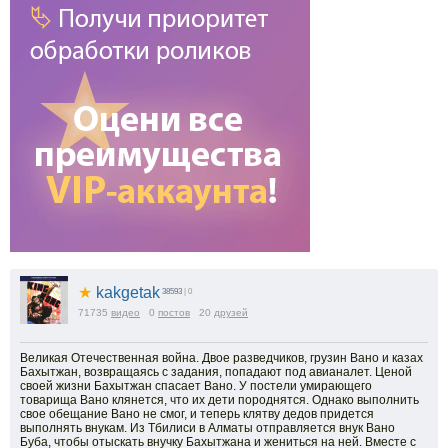
★
kakgetak
38593
| 0
71735
видео
0
постов
20
друзей
Великая Отечественная война. Двое разведчиков, грузин Вано и казах
Бахытжан, возвращаясь с задания, попадают под авианалет. Ценой
своей жизни Бахытжан спасает Вано. У постели умирающего
товарища Вано клянется, что их дети породнятся. Однако выполнить
свое обещание Вано не смог, и теперь клятву дедов придется
выполнять внукам. Из Тбилиси в Алматы отправляется внук Вано
Буба, чтобы отыскать внучку Бахытжана и жениться на ней. Вместе с