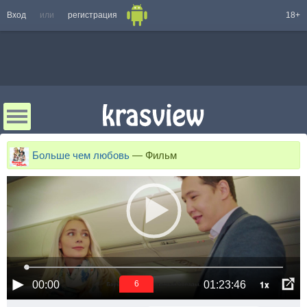
Вход
или
регистрация
18+
Больше чем любовь
—
Фильм
1x
00:00
01:23:46
6